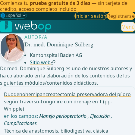
Comienza tu
prueba gratuita de 3 días
— sin tarjeta de
crédito, acceso completo incluido
🌐
Español
Iniciar sesión
Registrarse
Gewählte Sprache: Español
🇩🇪
Alemán
Menú
AUTOR/A
🇬🇧
Inglés
Dr. med. Dominique Sülberg
🇪🇸
Español
✓
Kantonspital Baden AG
Sitio web
🇧🇷
Brasileño
Dr. med. Dominique Sülberg es uno de nuestros autores y
ha colaborado en la elaboración de los contenidos de los
siguientes módulos/contenidos didácticos.
Duodenohemipancreatectomía preservadora del píloro
según Traverso-Longmire con drenaje en T (pp-
Whipple)
en los campos:
Manejo perioperatorio
,
Ejecución
,
Complicaciones
Técnica de anastomosis, biliodigestiva, clásica