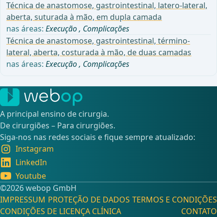
Técnica de anastomose, gastrointestinal, latero-lateral,
aberta, suturada à mão, em dupla camada
nas áreas:
Execução
,
Complicações
Técnica de anastomose, gastrointestinal, término-
lateral, aberta, costurada à mão, de duas camadas
nas áreas:
Execução
,
Complicações
A principal ensino de cirurgia.
De cirurgiões – Para cirurgiões.
Siga-nos nas redes sociais e fique sempre atualizado:
Instagram
LinkedIn
Youtube
©️2026 webop GmbH
IMPRESSUM
PROTEÇÃO DE DADOS
TERMOS E CONDIÇÕES
CONDIÇÕES DE LICENÇA CLÍNICA
CONTATO