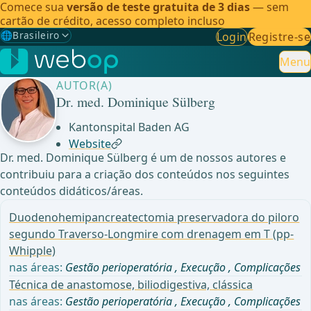
Comece sua
versão de teste gratuita de 3 dias
— sem
cartão de crédito, acesso completo incluso
🌐
Brasileiro
Login
Registre-se
Gewählte Sprache: Brasileiro
🇩🇪
Alemão
Menu
AUTOR(A)
🇬🇧
Inglês
Dr. med. Dominique Sülberg
🇪🇸
Espanhol
Kantonspital Baden AG
Website
🇧🇷
Brasileiro
✓
Dr. med. Dominique Sülberg é um de nossos autores e
contribuiu para a criação dos conteúdos nos seguintes
conteúdos didáticos/áreas.
Duodenohemipancreatectomia preservadora do piloro
segundo Traverso-Longmire com drenagem em T (pp-
Whipple)
nas áreas:
Gestão perioperatória
,
Execução
,
Complicações
Técnica de anastomose, biliodigestiva, clássica
nas áreas:
Gestão perioperatória
,
Execução
,
Complicações