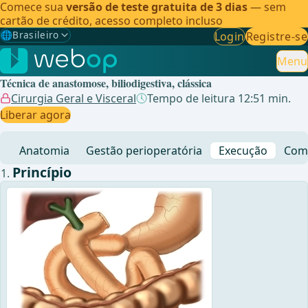
Comece sua
versão de teste gratuita de 3 dias
— sem
cartão de crédito, acesso completo incluso
🌐
Brasileiro
Login
Registre-se
Gewählte Sprache: Brasileiro
🇩🇪
Alemão
Menu
Técnica de anastomose, biliodigestiva, clássica
🇬🇧
Inglês
Cirurgia Geral e Visceral
Tempo de leitura 12:51 min.
Liberar agora
🇪🇸
Espanhol
Anatomia
Gestão perioperatória
Execução
Comp
🇧🇷
Brasileiro
✓
Princípio