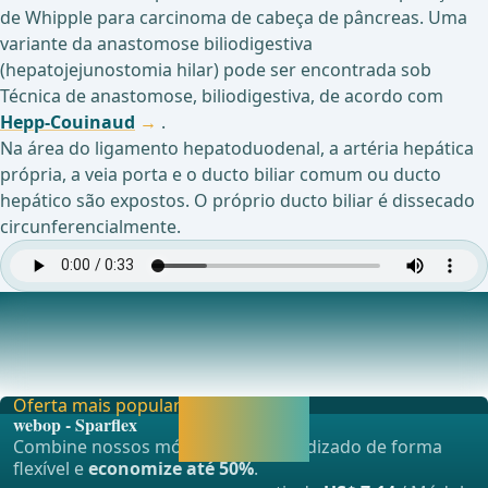
de Whipple para carcinoma de cabeça de pâncreas. Uma
variante da anastomose biliodigestiva
(hepatojejunostomia hilar) pode ser encontrada sob
Técnica de anastomose, biliodigestiva, de acordo com
Hepp-Couinaud
.
Na área do ligamento hepatoduodenal, a artéria hepática
própria, a veia porta e o ducto biliar comum ou ducto
hepático são expostos. O próprio ducto biliar é dissecado
circunferencialmente.
Preparação do Ducto Biliar Comum / Ducto Hepático
Ap&#xF3;s dissec&#xE7;&#xE3;o circular do ducto biliar, o
ducto biliar &#xE9; seccionado diretament
Oferta mais popular
Liberar agora e
webop - Sparflex
continuar
Combine nossos módulos de aprendizado de forma
aprendendo.
flexível e
economize até 50%
.