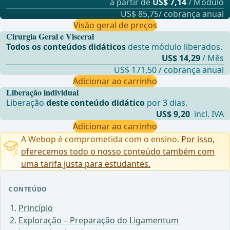
a partir de
US$ 7,14
/ Módulo
US$ 85,75/ cobrança anual
Visão geral de preços
Cirurgia Geral e Visceral
Todos os conteúdos didáticos
deste módulo liberados.
US$ 14,29
/ Mês
US$ 171,50 / cobrança anual
Adicionar ao carrinho
Liberação individual
Liberação
deste conteúdo didático
por 3 dias.
US$ 9,20
incl. IVA
Adicionar ao carrinho
A Webop é comprometida com o ensino.
Por isso,
oferecemos todo o nosso conteúdo também com
uma tarifa justa para estudantes.
CONTEÚDO
Princípio
Exploração – Preparação do Ligamentum