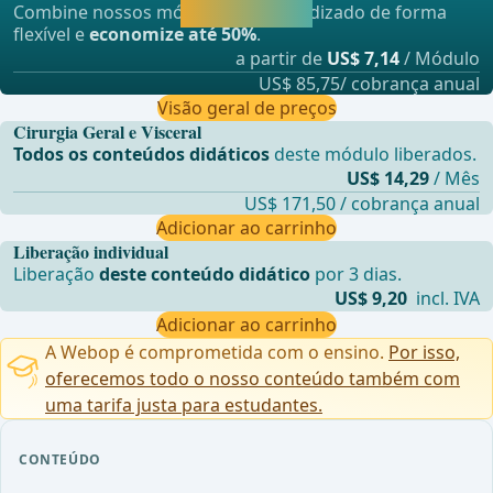
Combine nossos módulos de aprendizado de forma
aprendendo.
flexível e
economize até 50%
.
a partir de
US$ 7,14
/ Módulo
US$ 85,75/ cobrança anual
Visão geral de preços
Cirurgia Geral e Visceral
Todos os conteúdos didáticos
deste módulo liberados.
US$ 14,29
/ Mês
US$ 171,50 / cobrança anual
Adicionar ao carrinho
Liberação individual
Liberação
deste conteúdo didático
por 3 dias.
US$ 9,20
incl. IVA
Adicionar ao carrinho
A Webop é comprometida com o ensino.
Por isso,
oferecemos todo o nosso conteúdo também com
uma tarifa justa para estudantes.
CONTEÚDO