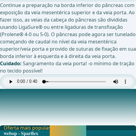
Continue a preparação na borda inferior do pâncreas com
exposição da veia mesentérica superior e da veia porta. Ao
fazer isso, as veias da cabeça do pâncreas são divididas
usando LigaSure® ou entre ligaduras de transfixação
(Prolene® 4-0 ou 5-0). O pâncreas pode agora ser tunelado
começando de caudal no nível da veia mesentérica
superior/veia porta e provido de suturas de fixação em sua
borda inferior à esquerda e à direita da veia porta.
Cuidado:
Sangramento da veia porta! -o mínimo de tração
no tecido possível!
Preparação do ligamento hepatoduodenal
Ap&#xF3;s a abertura do omento menor e a
exposi&#xE7;&#xE3;o da art&#xE9;ria hep&#xE1;tica
comum na
Oferta mais popular
Liberar agora e
webop - Sparflex
continuar