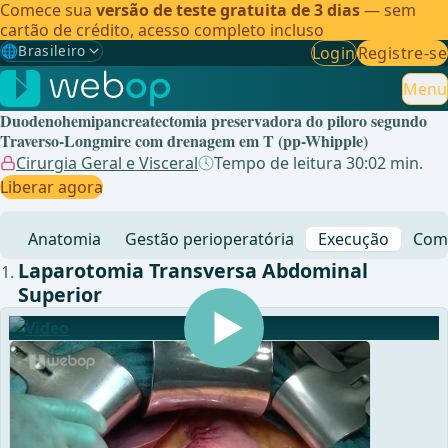
Comece sua
versão de teste gratuita de 3 dias
— sem
cartão de crédito, acesso completo incluso
🌐
Brasileiro
Login
Registre-se
Gewählte Sprache: Brasileiro
🇩🇪
Alemão
Menu
Duodenohemipancreatectomia preservadora do piloro segundo
🇬🇧
Inglês
Traverso-Longmire com drenagem em T (pp-Whipple)
Cirurgia Geral e Visceral
Tempo de leitura 30:02 min.
🇪🇸
Espanhol
Liberar agora
🇧🇷
Brasileiro
✓
Anatomia
Gestão perioperatória
Execução
Comp
Laparotomia Transversa Abdominal
Superior