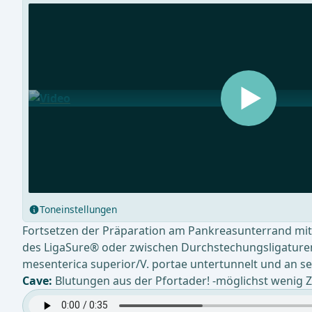
Toneinstellungen
Fortsetzen der Präparation am Pankreasunterrand mit 
des LigaSure® oder zwischen Durchstechungsligaturen
mesenterica superior/V. portae untertunnelt und an s
Cave:
Blutungen aus der Pfortader! -möglichst wenig