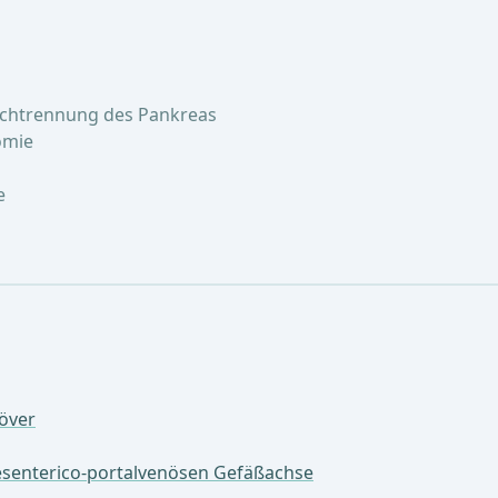
rchtrennung des Pankreas
omie
e
över
esenterico-portalvenösen Gefäßachse