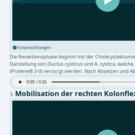
Toneinstellungen
Die Resektionsphase beginnt mit der Cholecystektomie
Darstellung von Ductus cysticus und A. cystica, welch
(Prolene® 3-0) versorgt werden. Nach Absetzen und Ab
Mobilisation der rechten Kolonf