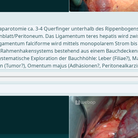
arotomie ca. 3-4 Querfinger unterhalb des Rippenbogens 
ienblatt/Peritoneum. Das Ligamentum teres hepatis wird z
Ligamentum falciforme wird mittels monopolarem Strom bis
as Rahmenhakensystems bestehend aus einem Bauchdecke
 systematische Exploration der Bauchhöhle: Leber (Filiae?
en (Tumor?), Omentum majus (Adhäsionen?, Peritonealkarz