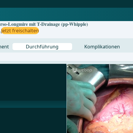
rso-Longmire mit T-Drainage (pp-Whipple)
.
Jetzt freischalten
ment
Durchführung
Komplikationen