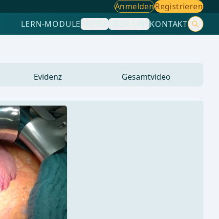
Anmelden
Registrieren
LERN-MODULE
PREISE
ÜBER UNS
KONTAKT
Evidenz
Gesamtvideo