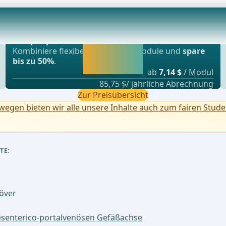
Beliebtestes Angebot
der A. hepatica communis am Pankreasoberrand erfol
webop - Sparflex
Jetzt freischalten
Kombiniere flexibel unsere Lernmodule und
spare
und direkt weiter
bis zu 50%
.
lernen.
ab
7,14 $
/ Modul
85,75 $/ jährliche Abrechnung
Zur Preisübersicht
egen bieten wir alle unsere Inhalte auch zum fairen Stude
TE:
över
esenterico-portalvenösen Gefäßachse