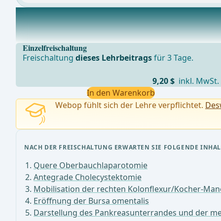
Präparation des Lig. hepatoduodenale
Nach Eröffnung des Omentum minus und Darstellung 
Einzelfreischaltung
Freischaltung
dieses Lehrbeitrags
für 3 Tage.
9,20 $
inkl. MwSt.
In den Warenkorb
Webop fühlt sich der Lehre verpflichtet.
Desw
NACH DER FREISCHALTUNG ERWARTEN SIE FOLGENDE INHAL
Quere Oberbauchlaparotomie
Antegrade Cholecystektomie
Mobilisation der rechten Kolonflexur/Kocher-Man
Eröffnung der Bursa omentalis
Darstellung des Pankreasunterrandes und der m