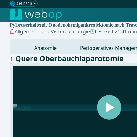
🌐
Deutsch
Gewählte Sprache: Deutsch
🇩🇪
Deutsch
✓
Pyloruserhaltende Duodenohemipankreatektomie nach Trave
🇬🇧
English
Allgemein- und Viszeralchirurgie
Lesezeit 21:41 min
🇪🇸
Spanisch
Anatomie
Perioperatives Manage
🇧🇷
Brasilianisch
Quere Oberbauchlaparotomie