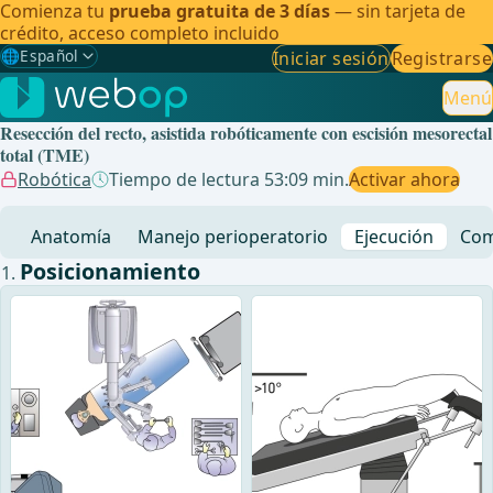
Comienza tu
prueba gratuita de 3 días
— sin tarjeta de
crédito, acceso completo incluido
🌐
Español
Iniciar sesión
Registrarse
Gewählte Sprache: Español
🇩🇪
Alemán
Menú
Resección del recto, asistida robóticamente con escisión mesorectal
🇬🇧
Inglés
total (TME)
Robótica
Tiempo de lectura 53:09 min.
Activar ahora
🇪🇸
Español
✓
Anatomía
Manejo perioperatorio
Ejecución
Com
🇧🇷
Brasileño
Posicionamiento