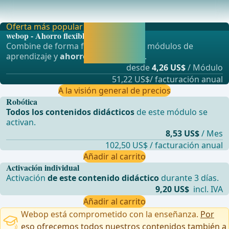
La operación se inicia con la configuración “dos manos
izquierdas”, es decir, en el Puerto 1 se enc
Oferta más popular
Activar ahora y
webop - Ahorro flexible
seguir
Combine de forma flexible nuestros módulos de
aprendiendo
aprendizaje y
ahorre hasta un 50%
.
directamente.
desde
4,26 US$
/ Módulo
51,22 US$/ facturación anual
A la visión general de precios
Robótica
Todos los contenidos didácticos
de este módulo se
activan.
8,53 US$
/ Mes
102,50 US$ / facturación anual
Añadir al carrito
Activación individual
Activación
de este contenido didáctico
durante 3 días.
9,20 US$
incl. IVA
Añadir al carrito
Webop está comprometido con la enseñanza.
Por
eso ofrecemos todos nuestros contenidos también a