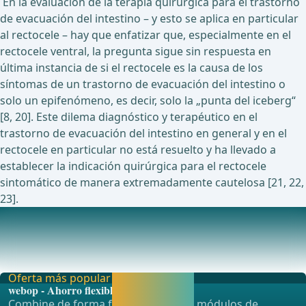
En la evaluación de la terapia quirúrgica para el trastorno
de evacuación del intestino – y esto se aplica en particular
al rectocele – hay que enfatizar que, especialmente en el
rectocele ventral, la pregunta sigue sin respuesta en
última instancia de si el rectocele es la causa de los
síntomas de un trastorno de evacuación del intestino o
solo un epifenómeno, es decir, solo la „punta del iceberg“
[8, 20]. Este dilema diagnóstico y terapéutico en el
trastorno de evacuación del intestino en general y en el
rectocele en particular no está resuelto y ha llevado a
establecer la indicación quirúrgica para el rectocele
sintomático de manera extremadamente cautelosa [21, 22,
23].
Estudios en curso actualmente sobre este tema
Estudio retrospectivo de un solo centro sobre los
resultados a largo plazo de la operación de resec
Oferta más popular
Activar ahora y
webop - Ahorro flexible
seguir
Combine de forma flexible nuestros módulos de