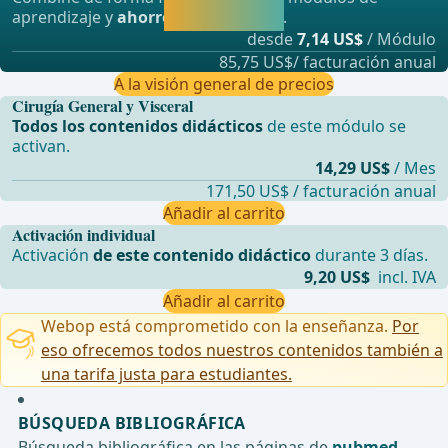
aprendiendo
aprendizaje y
ahorre hasta un 50%
.
directamente.
desde
7,14 US$
/ Módulo
85,75 US$/ facturación anual
A la visión general de precios
Cirugía General y Visceral
Todos los contenidos didácticos
de este módulo se
activan.
14,29 US$
/ Mes
171,50 US$ / facturación anual
Añadir al carrito
Activación individual
Activación
de este contenido didáctico
durante 3 días.
9,20 US$
incl. IVA
Añadir al carrito
Webop está comprometido con la enseñanza.
Por
eso ofrecemos todos nuestros contenidos también a
una tarifa justa para estudiantes.
BÚSQUEDA BIBLIOGRÁFICA
Búsqueda bibliográfica en las páginas de
pubmed
.