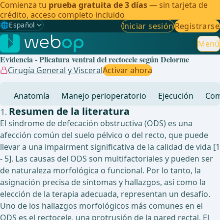
Comienza tu
prueba gratuita de 3 días
— sin tarjeta de
crédito, acceso completo incluido
🌐
Español
Iniciar sesión
Registrarse
Gewählte Sprache: Español
🇩🇪
Alemán
Menú
Evidencia - Plicatura ventral del rectocele según Delorme
🇬🇧
Inglés
Cirugía General y Visceral
Activar ahora
🇪🇸
Español
✓
Anatomía
Manejo perioperatorio
Ejecución
Com
🇧🇷
Brasileño
Resumen de la literatura
El síndrome de defecación obstructiva (ODS) es una
afección común del suelo pélvico o del recto, que puede
llevar a una impairment significativa de la calidad de vida [1
- 5]. Las causas del ODS son multifactoriales y pueden ser
de naturaleza morfológica o funcional. Por lo tanto, la
asignación precisa de síntomas y hallazgos, así como la
elección de la terapia adecuada, representan un desafío.
Uno de los hallazgos morfológicos más comunes en el
ODS es el rectocele, una protrusión de la pared rectal. El