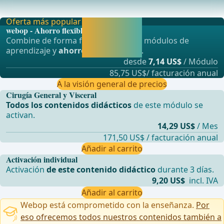
manual (de extremo a extremo y Kono-S) versus anast
Oferta más popular
Activar ahora y
webop - Ahorro flexible
seguir
Combine de forma flexible nuestros módulos de
aprendiendo
aprendizaje y
ahorre hasta un 50%
.
directamente.
desde
7,14 US$
/ Módulo
85,75 US$/ facturación anual
A la visión general de precios
Cirugía General y Visceral
Todos los contenidos didácticos
de este módulo se
activan.
14,29 US$
/ Mes
171,50 US$ / facturación anual
Añadir al carrito
Activación individual
Activación
de este contenido didáctico
durante 3 días.
9,20 US$
incl. IVA
Añadir al carrito
Webop está comprometido con la enseñanza.
Por
eso ofrecemos todos nuestros contenidos también a