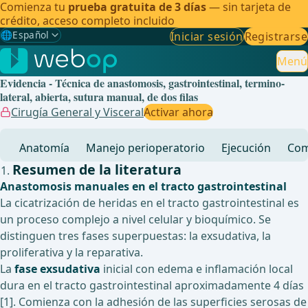
Comienza tu
prueba gratuita de 3 días
— sin tarjeta de
crédito, acceso completo incluido
🌐
Español
Iniciar sesión
Registrarse
Gewählte Sprache: Español
🇩🇪
Alemán
Menú
Evidencia - Técnica de anastomosis, gastrointestinal, termino-
🇬🇧
Inglés
lateral, abierta, sutura manual, de dos filas
Cirugía General y Visceral
Activar ahora
🇪🇸
Español
✓
Anatomía
Manejo perioperatorio
Ejecución
Com
🇧🇷
Brasileño
Resumen de la literatura
Anastomosis manuales en el tracto gastrointestinal
La cicatrización de heridas en el tracto gastrointestinal es
un proceso complejo a nivel celular y bioquímico. Se
distinguen tres fases superpuestas: la exsudativa, la
proliferativa y la reparativa.
La
fase exsudativa
inicial con edema e inflamación local
dura en el tracto gastrointestinal aproximadamente 4 días
[1]. Comienza con la adhesión de las superficies serosas de