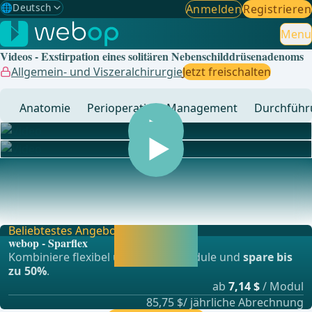
🌐
Deutsch
Anmelden
Registrieren
Gewählte Sprache: Deutsch
🇩🇪
Deutsch
Menu
✓
Videos - Exstirpation eines solitären Nebenschilddrüsenadenoms
🇬🇧
English
Allgemein- und Viszeralchirurgie
Jetzt freischalten
🇪🇸
Spanisch
Anatomie
Perioperatives Management
Durchführ
🇧🇷
Brasilianisch
... - Operationen aus der Allgemein-, Viszeral- und
Transplationschirurgie, Gefässchirurgie und Thor
Beliebtestes Angebot
Jetzt freischalten
webop - Sparflex
und direkt weiter
Kombiniere flexibel unsere Lernmodule und
spare bis
lernen.
zu 50%
.
ab
7,14 $
/ Modul
85,75 $/ jährliche Abrechnung