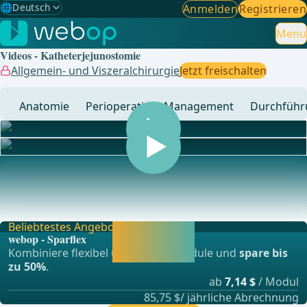
🌐
Deutsch
Anmelden
Registrieren
Gewählte Sprache: Deutsch
🇩🇪
Deutsch
Menu
✓
Videos - Katheterjejunostomie
🇬🇧
English
Allgemein- und Viszeralchirurgie
Jetzt freischalten
🇪🇸
Spanisch
Anatomie
Perioperatives Management
Durchführ
🇧🇷
Brasilianisch
... - Operationen aus der Allgemein-, Viszeral- und
Transplationschirurgie, Gefässchirurgie und Thor
Beliebtestes Angebot
Jetzt freischalten
webop - Sparflex
und direkt weiter
Kombiniere flexibel unsere Lernmodule und
spare bis
lernen.
zu 50%
.
ab
7,14 $
/ Modul
85,75 $/ jährliche Abrechnung