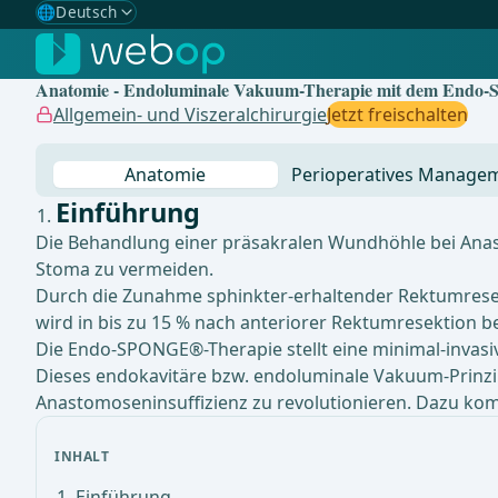
🌐
Deutsch
Gewählte Sprache: Deutsch
🇩🇪
Deutsch
✓
Anatomie - Endoluminale Vakuum-Therapie mit dem Endo-S
🇬🇧
English
Allgemein- und Viszeralchirurgie
Jetzt freischalten
🇪🇸
Spanisch
Anatomie
Perioperatives Manage
🇧🇷
Brasilianisch
Einführung
Die Behandlung einer präsakralen Wundhöhle bei Anast
Stoma zu vermeiden.
Durch die Zunahme sphinkter-erhaltender Rektumresekt
wird in bis zu 15 % nach anteriorer Rektumresektion be
Die Endo-SPONGE®-Therapie stellt eine minimal-invas
Dieses endokavitäre bzw. endoluminale Vakuum-Prinzi
Anastomoseninsuffizienz zu revolutionieren. Dazu ko
INHALT
Einführung