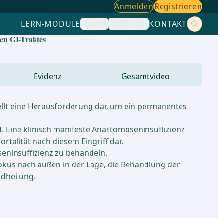
Anmelden
Registrieren
LERN-MODULE
PREISE
ÜBER UNS
KONTAKT
en GI-Traktes
Evidenz
Gesamtvideo
llt eine Herausforderung dar, um ein permanentes
 Eine klinisch manifeste Anastomoseninsuffizienz
rtalität nach diesem Eingriff dar.
eninsuffizienz zu behandeln.
okus nach außen in der Lage, die Behandlung der
ndheilung.