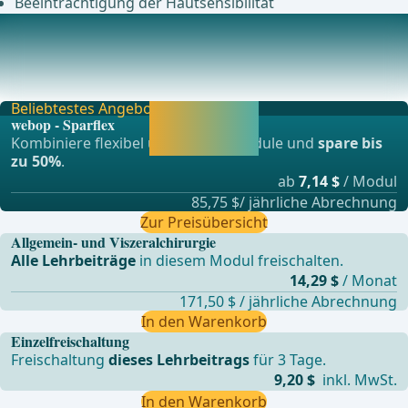
Beeinträchtigung der Hautsensibilität
Anästhesie
Intubationsnarkose ... - Operationen aus der Allgemein-,
Viszeral- und Transplationschirurgie, Gefä
Beliebtestes Angebot
Jetzt freischalten
webop - Sparflex
und direkt weiter
Kombiniere flexibel unsere Lernmodule und
spare bis
lernen.
zu 50%
.
ab
7,14 $
/ Modul
85,75 $/ jährliche Abrechnung
Zur Preisübersicht
Allgemein- und Viszeralchirurgie
Alle Lehrbeiträge
in diesem Modul freischalten.
14,29 $
/ Monat
171,50 $ / jährliche Abrechnung
In den Warenkorb
Einzelfreischaltung
Freischaltung
dieses Lehrbeitrags
für 3 Tage.
9,20 $
inkl. MwSt.
In den Warenkorb