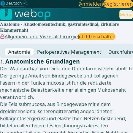
🌐
Deutsch
Anmelden
Registrieren
Gewählte Sprache: Deutsch
🇩🇪
Deutsch
Menu
✓
Anatomie - Anastomosentechnik, gastrointestinal, zirkuläre
🇬🇧
English
Klammernaht
Allgemein- und Viszeralchirurgie
Jetzt freischalten
🇪🇸
Spanisch
Anatomie
Perioperatives Management
Durchführ
🇧🇷
Brasilianisch
Anatomische Grundlagen
Der Wandaufbau von Dick- und Dünndarm ist sehr ähnlich.
Der geringe Anteil von Bindegewebe und kollagenen
Fasern in der Tunica mucosa ist für die reduzierte
mechanische Belastbarkeit einer alleinigen Mukosanaht
verantwortlich.
Die Tela submucosa, aus Bindegewebe mit einem
dreidimensional scherengitterartig angeordneten
Kollagenfasergerüst und elastischen Netzen bestehend,
bildet in allen Teilen des Verdauungstraktes den
tragenden Teil der Darmnaht. Ein verlässliches Nahtlager