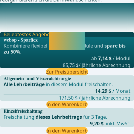
Technische Grundlagen
In der Chirurgie von Ösophagus, Magen und Rektum hat
sich die Anwendung maschineller Nahtgeräte bew
Beliebtestes Angebot
Jetzt freischalten
webop - Sparflex
und direkt weiter
Kombiniere flexibel unsere Lernmodule und
spare bis
lernen.
zu 50%
.
ab
7,14 $
/ Modul
85,75 $/ jährliche Abrechnung
Zur Preisübersicht
Allgemein- und Viszeralchirurgie
Alle Lehrbeiträge
in diesem Modul freischalten.
14,29 $
/ Monat
171,50 $ / jährliche Abrechnung
In den Warenkorb
Einzelfreischaltung
Freischaltung
dieses Lehrbeitrags
für 3 Tage.
9,20 $
inkl. MwSt.
In den Warenkorb