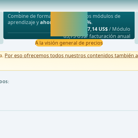
Oferta más popular
miento malabsortivo. Fue realizado por primer
webop - Ahorro flexible
Activar ahora y
Combine de forma flexible nuestros módulos de
seguir
aprendizaje y
ahorre hasta un 50%
.
aprendiendo
desde
7,14 US$
/ Módulo
directamente.
85,75 US$/ facturación anual
A la visión general de precios
a.
Por eso ofrecemos todos nuestros contenidos también a u
DOS: