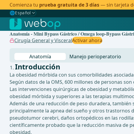
Comienza tu
prueba gratuita de 3 días
— sin tarjeta d
🌐
Español
Gewählte Sprache: Español
🇩🇪
Alemán
Anatomía - Mini Bypass Gástrico / Omega loop-Bypass Gástr
🇬🇧
Inglés
Cirugía General y Visceral
Activar ahora
🇪🇸
Español
✓
Anatomía
Manejo perioperatorio
🇧🇷
Brasileño
Introducción
La obesidad mórbida con sus comorbilidades asociadas
Según datos de la OMS, 600 millones de personas son 
Las intervenciones quirúrgicas de obesidad y metabólic
obesidad mórbida y superiores a las terapias multimo
Además de una reducción de peso duradera, también se
principalmente la apnea del sueño y otros trastornos de 
pseudotumor cerebri, daños ortopédicos en las rodillas
científicamente probado que la reducción masiva de pe
obesidad.