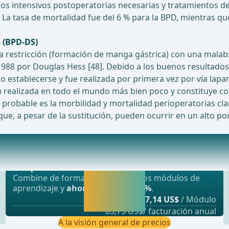
os intensivos postoperatorias necesarias y tratamientos d
 La tasa de mortalidad fue del 6 % para la BPD, mientras q
l (BPD-DS)
restricción (formación de manga gástrica) con una malabso
988 por Douglas Hess [48]. Debido a los buenos resultados 
udo establecerse y fue realizada por primera vez por vía lap
n realizada en todo el mundo más bien poco y constituye c
sa probable es la morbilidad y mortalidad perioperatorias
que, a pesar de la sustitución, pueden ocurrir en un alto p
Oferta más popular
 diabetes en técnicas de cirugía bariátrica
webop - Ahorro flexible
Activar ahora y
Combine de forma flexible nuestros módulos de
seguir
aprendizaje y
ahorre hasta un 50%
.
aprendiendo
desde
7,14 US$
/ Módulo
directamente.
85,75 US$/ facturación anual
A la visión general de precios