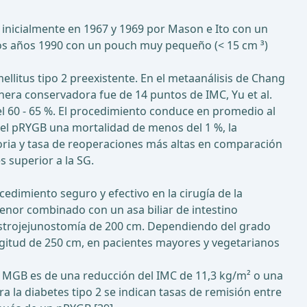
 inicialmente en 1967 y 1969 por Mason e Ito con un
los años 1990 con un pouch muy pequeño (< 15 cm ³)
litus tipo 2 preexistente. En el metaanálisis de Chang
era conservadora fue de 14 puntos de IMC, Yu et al.
l 60 - 65 %. El procedimiento conduce en promedio al
ra el pRYGB una mortalidad de menos del 1 %, la
toria y tasa de reoperaciones más altas en comparación
s superior a la SG.
edimiento seguro y efectivo en la cirugía de la
menor combinado con un asa biliar de intestino
 gastrojejunostomía de 200 cm. Dependiendo del grado
ngitud de 250 cm, en pacientes mayores y vegetarianos
del MGB es de una reducción del IMC de 11,3 kg/m² o una
a la diabetes tipo 2 se indican tasas de remisión entre