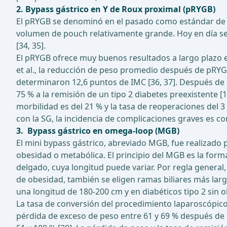
2. Bypass gástrico en Y de Roux proximal (pRYGB)
El pRYGB se denominó en el pasado como estándar de or
volumen de pouch relativamente grande. Hoy en día se 
[34, 35].
El pRYGB ofrece muy buenos resultados a largo plazo e
et al., la reducción de peso promedio después de pRY
determinaron 12,6 puntos de IMC [36, 37]. Después de 
75 % a la remisión de un tipo 2 diabetes preexistente [1
morbilidad es del 21 % y la tasa de reoperaciones del 
con la SG, la incidencia de complicaciones graves es co
3. Bypass gástrico en omega-loop (MGB)
El mini bypass gástrico, abreviado MGB, fue realizado 
obesidad o metabólica. El principio del MGB es la form
delgado, cuya longitud puede variar. Por regla general
de obesidad, también se eligen ramas biliares más lar
una longitud de 180-200 cm y en diabéticos tipo 2 sin
La tasa de conversión del procedimiento laparoscópico 
pérdida de exceso de peso entre 61 y 69 % después de 12