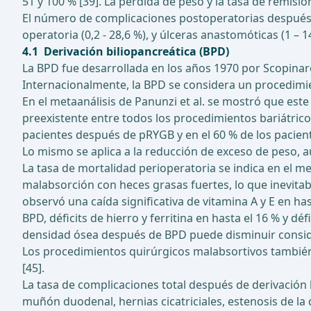
51 y 100 % [39]. La pérdida de peso y la tasa de remi
El número de complicaciones postoperatorias después
operatoria (0,2 - 28,6 %), y úlceras anastomóticas (1 – 14
4.1 Derivación biliopancreática (BPD)
La BPD fue desarrollada en los años 1970 por Scopinaro 
Internacionalmente, la BPD se considera un procedimi
En el metaanálisis de Panunzi et al. se mostró que est
preexistente entre todos los procedimientos bariátricos
pacientes después de pRYGB y en el 60 % de los paciente
Lo mismo se aplica a la reducción de exceso de peso, a
La tasa de mortalidad perioperatoria se indica en el me
malabsorción con heces grasas fuertes, lo que inevita
observó una caída significativa de vitamina A y E en ha
BPD, déficits de hierro y ferritina en hasta el 16 % y d
densidad ósea después de BPD puede disminuir consider
Los procedimientos quirúrgicos malabsortivos tambié
[45].
La tasa de complicaciones total después de derivación bi
muñón duodenal, hernias cicatriciales, estenosis de l