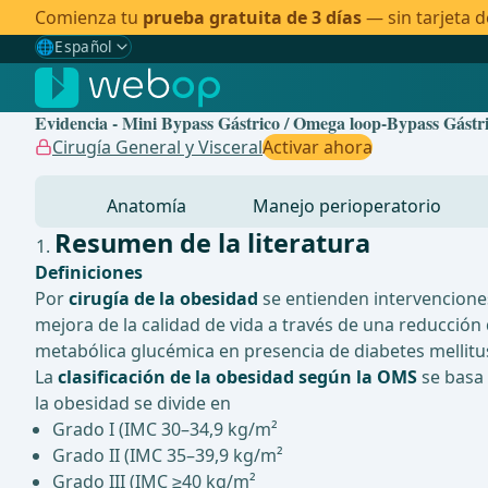
Comienza tu
prueba gratuita de 3 días
— sin tarjeta d
🌐
Español
Gewählte Sprache: Español
🇩🇪
Alemán
Evidencia - Mini Bypass Gástrico / Omega loop-Bypass Gástr
🇬🇧
Inglés
Cirugía General y Visceral
Activar ahora
🇪🇸
Español
✓
Anatomía
Manejo perioperatorio
🇧🇷
Brasileño
Resumen de la literatura
Definiciones
Por
cirugía de la obesidad
se entienden intervenciones
mejora de la calidad de vida a través de una reducción 
metabólica glucémica en presencia de diabetes mellitus
La
clasificación de la obesidad según la OMS
se basa 
la obesidad se divide en
Grado I (IMC 30–34,9 kg/m²
Grado II (IMC 35–39,9 kg/m²
Grado III (IMC ≥40 kg/m²