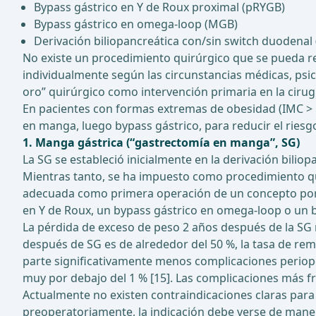
Bypass gástrico en Y de Roux proximal (pRYGB)
Bypass gástrico en omega-loop (MGB)
Derivación biliopancreática con/sin switch duodenal
No existe un procedimiento quirúrgico que se pueda r
individualmente según las circunstancias médicas, psico
oro” quirúrgico como intervención primaria en la cirug
En pacientes con formas extremas de obesidad (IMC > 5
en manga, luego bypass gástrico, para reducir el riesg
1. Manga gástrica (“gastrectomía en manga”, SG)
La SG se estableció inicialmente en la derivación biliop
Mientras tanto, se ha impuesto como procedimiento qu
adecuada como primera operación de un concepto por e
en Y de Roux, un bypass gástrico en omega-loop o un by
La pérdida de exceso de peso 2 años después de la SG 
después de SG es de alrededor del 50 %, la tasa de remi
parte significativamente menos complicaciones periopera
muy por debajo del 1 % [15]. Las complicaciones más fr
Actualmente no existen contraindicaciones claras para 
preoperatoriamente, la indicación debe verse de manera