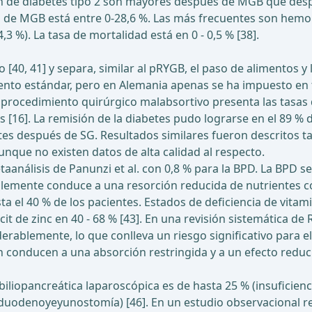
sión de diabetes tipo 2 son mayores después de MGB que des
 de MGB está entre 0-28,6 %. Las más frecuentes son hemo
,3 %). La tasa de mortalidad está en 0 - 0,5 % [38].
[40, 41] y separa, similar al pRYGB, el paso de alimentos y
ento estándar, pero en Alemania apenas se ha impuesto en
e procedimiento quirúrgico malabsortivo presenta las tasas 
 [16]. La remisión de la diabetes pudo lograrse en el 89 % 
s después de SG. Resultados similares fueron descritos tamb
unque no existen datos de alta calidad al respecto.
taanálisis de Panunzi et al. con 0,8 % para la BPD. La BPD se
blemente conduce a una resorción reducida de nutrientes co
sta el 40 % de los pacientes. Estados de deficiencia de vita
éficit de zinc en 40 - 68 % [43]. En una revisión sistemática
ablemente, lo que conlleva un riesgo significativo para el
n conducen a una absorción restringida y a un efecto red
liopancreática laparoscópica es de hasta 25 % (insuficiencia
a duodenoyeyunostomía) [46]. En un estudio observacional 