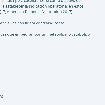
llitus tipo 2 coexistente, si como objetivo de
a establecer la indicación operatoria, en estos
[17, American Diabetes Association 2017].
dencia - se considera contraindicada:
nicas que empeoran por un metabolismo catabólico
n: