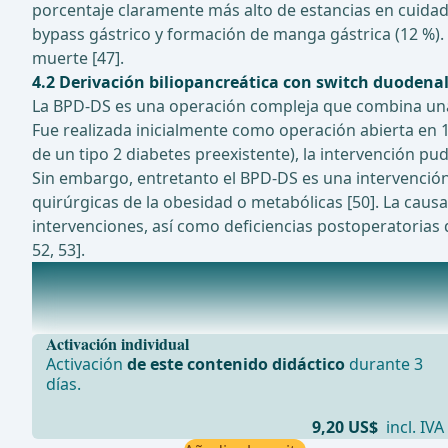
porcentaje claramente más alto de estancias en cuidad
bypass gástrico y formación de manga gástrica (12 %).
muerte [47].
4.2 Derivación biliopancreática con switch duodena
La BPD-DS es una operación compleja que combina una 
Fue realizada inicialmente como operación abierta en 1
de un tipo 2 diabetes preexistente), la intervención p
Sin embargo, entretanto el BPD-DS es una intervenció
quirúrgicas de la obesidad o metabólicas [50]. La cau
intervenciones, así como deficiencias postoperatorias 
52, 53].
Estudios actualmente en curso sobre este tema
Factores pronósticos y predictores de la remisión de la
Activación individual
Activación
de este contenido didáctico
durante 3
días.
9,20 US$
incl. IVA