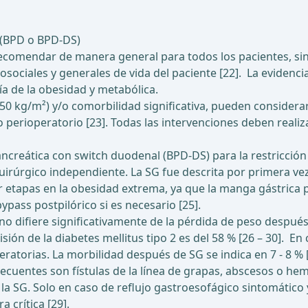
 (BPD o BPD-DS)
ecomendar de manera general para todos los pacientes, sin
sociales y generales de vida del paciente [22]. La evidenci
ía de la obesidad y metabólica.
0 kg/m²) y/o comorbilidad significativa, pueden considerar
o perioperatorio [23]. Todas las intervenciones deben realiz
ancreática con switch duodenal (BPD-DS) para la restricción 
irúrgico independiente. La SG fue descrita por primera ve
tapas en la obesidad extrema, ya que la manga gástrica p
pass postpilórico si es necesario [25].
no difiere significativamente de la pérdida de peso despué
sión de la diabetes mellitus tipo 2 es del 58 % [26 – 30]. E
torias. La morbilidad después de SG se indica en 7 - 8 % [15
ecuentes son fístulas de la línea de grapas, abscesos o he
la SG. Solo en caso de reflujo gastroesofágico sintomático
 crítica [29].