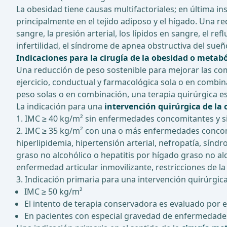
La obesidad tiene causas multifactoriales; en última 
principalmente en el tejido adiposo y el hígado. Una re
sangre, la presión arterial, los lípidos en sangre, el ref
infertilidad, el síndrome de apnea obstructiva del sue
Indicaciones para la cirugía de la obesidad o metabó
Una reducción de peso sostenible para mejorar las como
ejercicio, conductual y farmacológica sola o en combi
peso solas o en combinación, una terapia quirúrgica es
La indicación para una
intervención quirúrgica de la
1. IMC ≥ 40 kg/m² sin enfermedades concomitantes y si
2. IMC ≥ 35 kg/m² con una o más enfermedades concomit
hiperlipidemia, hipertensión arterial, nefropatía, sín
graso no alcohólico o hepatitis por hígado graso no al
enfermedad articular inmovilizante, restricciones de la 
3. Indicación primaria para una intervención quirúrgic
IMC ≥ 50 kg/m²
El intento de terapia conservadora es evaluado por e
En pacientes con especial gravedad de enfermedades