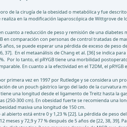
o de la cirugía de la obesidad o metabólica y fue descrito
realiza en la modificación laparoscópica de Wittgrove de 
n cuanto a reducción de peso y remisión de una diabetes mel
GB en comparación con personas de control tratadas de man
5 años, se puede esperar una pérdida de exceso de peso de
6, 37]. En el metaanálisis de Chang et al. [36] se indica pa
3 %. Por lo tanto, el pRYGB tiene una morbilidad postopera
mparable. En cuanto a la efectividad en el T2DM, el pRYGB e
por primera vez en 1997 por Rutledge y se considera un proc
ación de un pouch gástrico largo del lado de la curvatura 
, tiene una longitud desde el ligamento de Treitz hasta la
gas (250-300 cm). En obesidad fuerte se recomienda una lo
 obesidad masiva una longitud de 150 cm.
al abierto está entre 0 y 1,23 % [22]. La pérdida de peso 
 meses y 72,9 y 77 % después de 5 años de [22, 38, 39]. Par