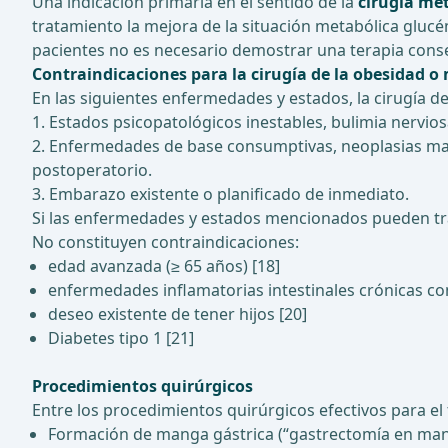
Una indicación primaria en el sentido de la
cirugía me
tratamiento la mejora de la situación metabólica glucé
pacientes no es necesario demostrar una terapia conser
Contraindicaciones para la cirugía de la obesidad o
En las siguientes enfermedades y estados, la cirugía de 
1. Estados psicopatológicos inestables, bulimia nervio
2. Enfermedades de base consumptivas, neoplasias ma
postoperatorio.
3. Embarazo existente o planificado de inmediato.
Si las enfermedades y estados mencionados pueden trat
No constituyen contraindicaciones:
edad avanzada (≥ 65 años) [18]
enfermedades inflamatorias intestinales crónicas co
deseo existente de tener hijos [20]
Diabetes tipo 1 [21]
Procedimientos quirúrgicos
Entre los procedimientos quirúrgicos efectivos para el
Formación de manga gástrica (“gastrectomía en man