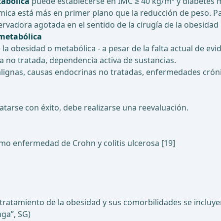
tabólica
puede establecerse en IMC ≥ 40 kg/m² y diabetes me
mica está más en primer plano que la reducción de peso. Par
vadora agotada en el sentido de la cirugía de la obesidad 
 metabólica
la obesidad o metabólica - a pesar de la falta actual de evi
sa no tratada, dependencia activa de sustancias.
lignas, causas endocrinas no tratadas, enfermedades cró
arse con éxito, debe realizarse una reevaluación.
mo enfermedad de Crohn y colitis ulcerosa [19]
 tratamiento de la obesidad y sus comorbilidades se incluye
ga”, SG)