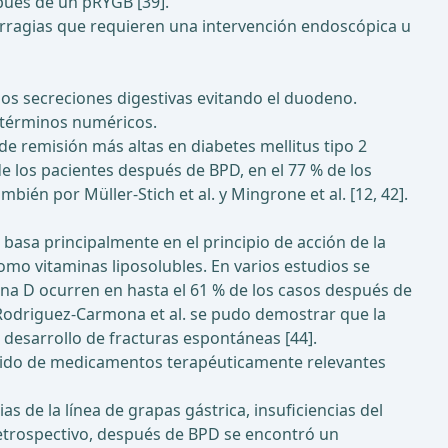
pués de un pRYGB [39].
rragias que requieren una intervención endoscópica u
 los secreciones digestivas evitando el duodeno.
 términos numéricos.
de remisión más altas en diabetes mellitus tipo 2
de los pacientes después de BPD, en el 77 % de los
ién por Müller-Stich et al. y Mingrone et al. [12, 42].
 basa principalmente en el principio de acción de la
mo vitaminas liposolubles. En varios estudios se
mina D ocurren en hasta el 61 % de los casos después de
 de Rodriguez-Carmona et al. se pudo demostrar que la
 desarrollo de fracturas espontáneas [44].
ucido de medicamentos terapéuticamente relevantes
s de la línea de grapas gástrica, insuficiencias del
retrospectivo, después de BPD se encontró un