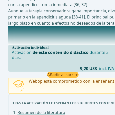
con la apendicectomía inmediata [36, 37].
Aunque la terapia conservadora gana importancia, dive
primario en la apendicitis aguda [38-41]. El principal 
largo plazo en cuanto a efectos no deseados de la ter
Estudios en curso actualmente
La identificaci&#xF3;n de la estrategia de tratamiento 
Activación individual
Activación
de este contenido didáctico
durante 3
días.
9,20 US$
incl. IVA
Añadir al carrito
Webop está comprometido con la enseñanz
TRAS LA ACTIVACIÓN LE ESPERAN LOS SIGUIENTES CONTENI
Resumen de la literatura