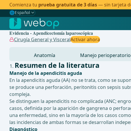
Comienza tu
prueba gratuita de 3 días
— sin tarjeta d
🌐
Español
Gewählte Sprache: Español
🇩🇪
Alemán
Evidencia - Apendicectomía laparoscópica
🇬🇧
Inglés
Cirugía General y Visceral
Activar ahora
🇪🇸
Español
✓
Anatomía
Manejo perioperatorio
🇧🇷
Brasileño
Resumen de la literatura
Manejo de la apendicitis aguda
En la apendicitis aguda (AA) no se trata, como se supo
se produce una perforación, peritonitis con sepsis s
compleja.
Se distinguen la apendicitis no complicada (ANC; engr
casos, definida por la aparición de gangrena o perfora
una enfermedad, sino en la mayoría de los casos como 
las incidencias de ambas formas se desarrollan indepen
Diagnóstico