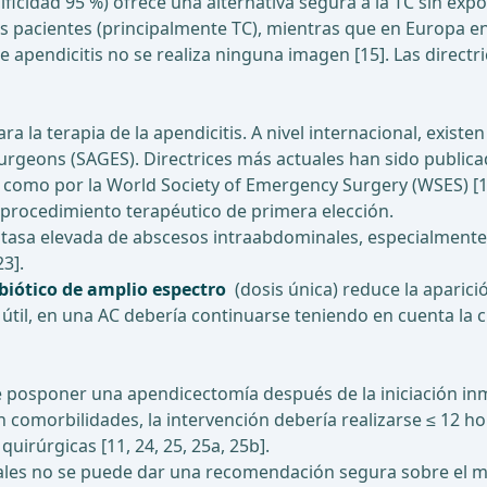
ficidad 95 %) ofrece una alternativa segura a la TC sin expos
los pacientes (principalmente TC), mientras que en Europa 
apendicitis no se realiza ninguna imagen [15]. Las direct
a la terapia de la apendicitis. A nivel internacional, exist
urgeons (SAGES). Directrices más actuales han sido public
como por la World Society of Emergency Surgery (WSES) [11,
rocedimiento terapéutico de primera elección.
asa elevada de abscesos intraabdominales, especialmente en
23].
biótico de amplio espectro
(dosis única) reduce la aparici
útil, en una AC debería continuarse teniendo en cuenta la clí
osponer una apendicectomía después de la iniciación inmed
n comorbilidades, la intervención debería realizarse ≤ 12 
uirúrgicas [11, 24, 25, 25a, 25b].
ales no se puede dar una recomendación segura sobre el m