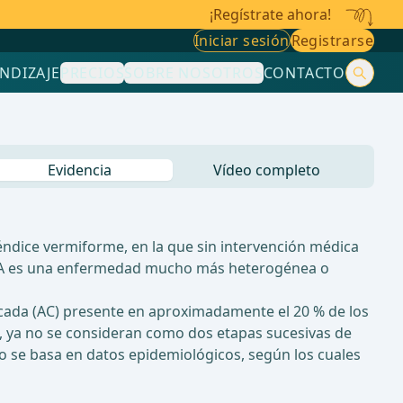
¡Regístrate ahora!
Iniciar sesión
Registrarse
NDIZAJE
PRECIOS
SOBRE NOSOTROS
CONTACTO
Evidencia
Vídeo completo
éndice vermiforme, en la que sin intervención médica
la AA es una enfermedad mucho más heterogénea o
licada (AC) presente en aproximadamente el 20 % de los
go, ya no se consideran como dos etapas sucesivas de
o se basa en datos epidemiológicos, según los cuales