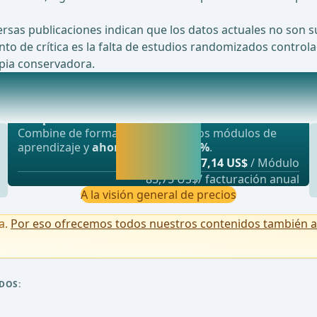
rsas publicaciones indican que los datos actuales no son s
punto de crítica es la falta de estudios randomizados contro
apia conservadora.
Oferta más popular
&#xF3;ptima para la apendicitis compleja en
webop - Ahorro flexible
Activar ahora y
Combine de forma flexible nuestros módulos de
seguir
aprendizaje y
ahorre hasta un 50%
.
aprendiendo
desde
7,14 US$
/ Módulo
directamente.
85,75 US$/ facturación anual
A la visión general de precios
a.
Por eso ofrecemos todos nuestros contenidos también a u
DOS: