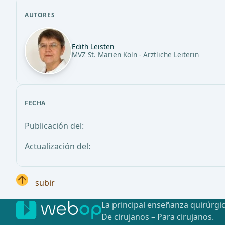
AUTORES
Edith Leisten
MVZ St. Marien Köln - Ärztliche Leiterin
FECHA
Publicación del:
Actualización del:
subir
La principal enseñanza quirúrgic
De cirujanos – Para cirujanos.