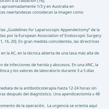
ición a la radiación [16].
en aproximadamente 1/3 y en Australia en
rices neerlandesas consideran la imagen como
en las „Guidelines for Laparoscopic Appendectomy“ de la
adas por la European Association of Endoscopic Surgery
 16, 20]. En gran medida coincidentes, las directrices
 la AC, en la técnica abierta de una tasa más alta de
ón de infecciones de herida y abscesos. En una ANC, la
nica y los valores de laboratorio durante 3 a 5 días
iata de la antibioticoterapia hasta 12-24 horas sin
horas después del diagnóstico. Una apendicectomía ≥ 48
omento de la operación. La urgencia se orienta aquí