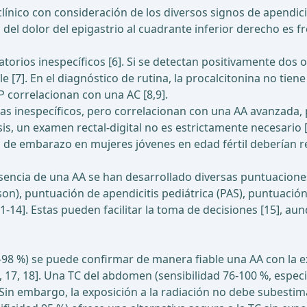
ínico con consideración de los diversos signos de apendici
el dolor del epigastrio al cuadrante inferior derecho es f
torios inespecíficos [6]. Si se detectan positivamente dos 
e [7]. En el diagnóstico de rutina, la procalcitonina no tien
 correlacionan con una AC [8,9].
mas inespecíficos, pero correlacionan con una AA avanzada, 
is, un examen rectal-digital no es estrictamente necesario [
ba de embarazo en mujeres jóvenes en edad fértil deberían r
resencia de una AA se han desarrollado diversas puntuacio
on), puntuación de apendicitis pediátrica (PAS), puntuación
1-14]. Estas pueden facilitar la toma de decisiones [15], aun
81-98 %) se puede confirmar de manera fiable una AA con la 
, 17, 18]. Una TC del abdomen (sensibilidad 76-100 %, especif
. Sin embargo, la exposición a la radiación no debe subesti