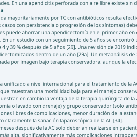
ades. En una apendicitis perforada con aire libre existe sin 
da
a mayoritariamente por TC con antibióticos resulta efecti
s casos con persistencia o progresión de los síntomas) debe
 les puede ahorrar una apendicectomía en el primer año en c
]. En un estudio con un seguimiento de 5 años se encontró u
4 y 39 % después de 5 años [29]. Una revisión de 2019 indic
icectomizados dentro de un año [29a]. Un metaanálisis d
mada por imagen bajo terapia conservadora, aunque la efecti
unificado a nivel internacional para el tratamiento de la A
s que muestran una morbilidad baja para el manejo conserv
estran en cambio la ventaja de la terapia quirúrgica de la 
ía o lavado con drenaje) y grupo conservador (solo antibiót
nes libres de complicaciones, menor duración de la estanci
to claramente la sanación laparoscópica de la AC [34].
meses después de la AC solo deberían realizarse en paciente
 más alta, significativamente más complicaciones intraope