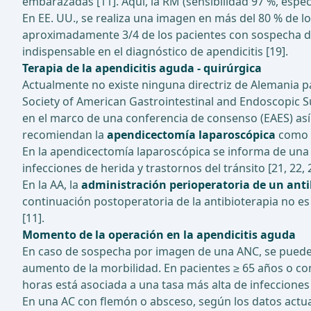
embarazadas [11]. Aquí, la RM (sensibilidad 97 %, especi
En EE. UU., se realiza una imagen en más del 80 % de 
aproximadamente 3/4 de los pacientes con sospecha de 
indispensable en el diagnóstico de apendicitis [19].
Terapia de la apendicitis aguda - quirúrgica
Actualmente no existe ninguna directriz de Alemania par
Society of American Gastrointestinal and Endoscopic S
en el marco de una conferencia de consenso (EAES) así 
recomiendan la
apendicectomía laparoscópica
como p
En la apendicectomía laparoscópica se informa de una t
infecciones de herida y trastornos del tránsito [21, 22, 
En la AA, la
administración perioperatoria de un anti
continuación postoperatoria de la antibioterapia no es 
[11].
Momento de la operación en la apendicitis aguda
En caso de sospecha por imagen de una ANC, se puede p
aumento de la morbilidad. En pacientes ≥ 65 años o co
horas está asociada a una tasa más alta de infecciones q
En una AC con flemón o absceso, según los datos actu