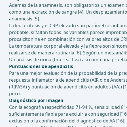
Además de la anamnesis, son obligatorios un examen cl
como una extracción de sangre [4]. Un desplazamiento d
anamnesis [5].
La leucocitosis y el CRP elevado son parámetros inflama
probable, si faltan todas las variables parece improbabl
procalcitonina en combinación con valores altos de CRP
La temperatura corporal elevada y la fiebre son sínto
realizarse de manera rutinaria [6]. Según un metaanális
Un análisis de orina (tira reactiva) así como una prue
Puntuaciones de apendicitis
Para una mejor evaluación de la probabilidad de la p
respuesta inflamatoria de apendicitis (AIR o de Anderss
(RIPASA) y puntuación de apendicitis en adultos (AAI) [1
poco.
Diagnóstico por imagen
Con la ecografía (especificidad 71-94 %, sensibilidad 
suficientemente fiable para excluirla con seguridad [16
exclusión o la confirmación del diagnóstico de AA [16]