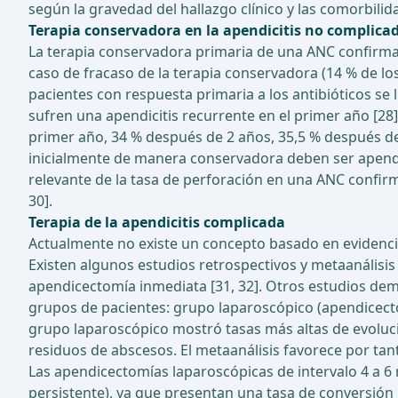
según la gravedad del hallazgo clínico y las comorbilid
Terapia conservadora en la apendicitis no complica
La terapia conservadora primaria de una ANC confirmad
caso de fracaso de la terapia conservadora (14 % de lo
pacientes con respuesta primaria a los antibióticos se
sufren una apendicitis recurrente en el primer año [28
primer año, 34 % después de 2 años, 35,5 % después de 
inicialmente de manera conservadora deben ser apend
relevante de la tasa de perforación en una ANC confir
30].
Terapia de la apendicitis complicada
Actualmente no existe un concepto basado en evidencia 
Existen algunos estudios retrospectivos y metaanálisi
apendicectomía inmediata [31, 32]. Otros estudios demu
grupos de pacientes: grupo laparoscópico (apendicectom
grupo laparoscópico mostró tasas más altas de evolucio
residuos de abscesos. El metaanálisis favorece por tan
Las apendicectomías laparoscópicas de intervalo 4 a 6 
persistente), ya que presentan una tasa de conversión