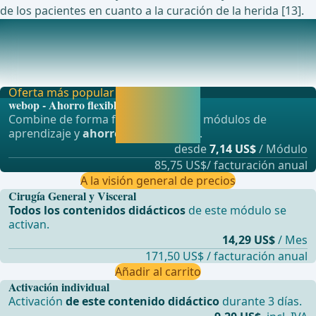
de los pacientes en cuanto a la curación de la herida [13].
Estudios en curso sobre este tema
Eficacia de la terapia de heridas por presión negativa
(NPWT) para la prevención de infecciones en
Oferta más popular
Activar ahora y
webop - Ahorro flexible
seguir
Combine de forma flexible nuestros módulos de
aprendiendo
aprendizaje y
ahorre hasta un 50%
.
directamente.
desde
7,14 US$
/ Módulo
85,75 US$/ facturación anual
A la visión general de precios
Cirugía General y Visceral
Todos los contenidos didácticos
de este módulo se
activan.
14,29 US$
/ Mes
171,50 US$ / facturación anual
Añadir al carrito
Activación individual
Activación
de este contenido didáctico
durante 3 días.