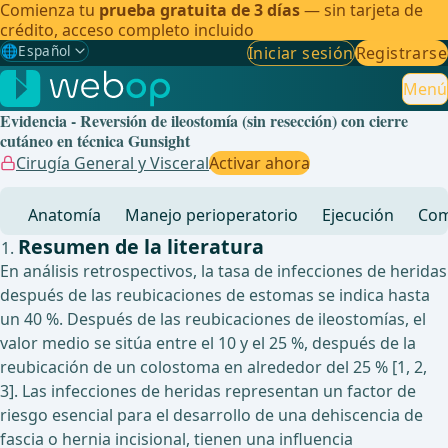
Comienza tu
prueba gratuita de 3 días
— sin tarjeta de
crédito, acceso completo incluido
🌐
Español
Iniciar sesión
Registrarse
Gewählte Sprache: Español
🇩🇪
Alemán
Menú
Evidencia - Reversión de ileostomía (sin resección) con cierre
🇬🇧
Inglés
cutáneo en técnica Gunsight
Cirugía General y Visceral
Activar ahora
🇪🇸
Español
✓
Anatomía
Manejo perioperatorio
Ejecución
Com
🇧🇷
Brasileño
Resumen de la literatura
En análisis retrospectivos, la tasa de infecciones de heridas
después de las reubicaciones de estomas se indica hasta
un 40 %. Después de las reubicaciones de ileostomías, el
valor medio se sitúa entre el 10 y el 25 %, después de la
reubicación de un colostoma en alrededor del 25 % [1, 2,
3]. Las infecciones de heridas representan un factor de
riesgo esencial para el desarrollo de una dehiscencia de
fascia o hernia incisional, tienen una influencia