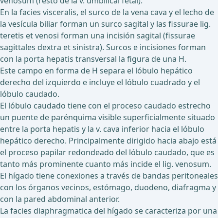
venosum (resto de la v. umbilical fetal).
En la facies visceralis, el surco de la vena cava y el lecho de
la vesícula biliar forman un surco sagital y las fissurae lig.
teretis et venosi forman una incisión sagital (fissurae
sagittales dextra et sinistra). Surcos e incisiones forman
con la porta hepatis transversal la figura de una H.
Este campo en forma de H separa el lóbulo hepático
derecho del izquierdo e incluye el lóbulo cuadrado y el
lóbulo caudado.
El lóbulo caudado tiene con el proceso caudado estrecho
un puente de parénquima visible superficialmente situado
entre la porta hepatis y la v. cava inferior hacia el lóbulo
hepático derecho. Principalmente dirigido hacia abajo está
el proceso papilar redondeado del lóbulo caudado, que es
tanto más prominente cuanto más incide el lig. venosum.
El hígado tiene conexiones a través de bandas peritoneales
con los órganos vecinos, estómago, duodeno, diafragma y
con la pared abdominal anterior.
La facies diaphragmatica del hígado se caracteriza por una