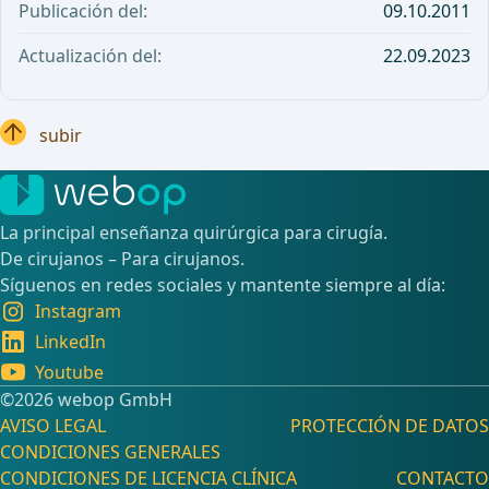
Publicación del:
09.10.2011
Actualización del:
22.09.2023
subir
La principal enseñanza quirúrgica para cirugía.
De cirujanos – Para cirujanos.
Síguenos en redes sociales y mantente siempre al día:
Instagram
LinkedIn
Youtube
©️2026 webop GmbH
AVISO LEGAL
PROTECCIÓN DE DATOS
CONDICIONES GENERALES
CONDICIONES DE LICENCIA CLÍNICA
CONTACTO