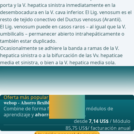
porta y la V. hepatica sinistra inmediatamente en la
desembocadura en la V. cava inferior. El Lig. venosum es el
resto de tejido conectivo del Ductus venosus (Arantii).
El Lig. venosum puede en casos raros – al igual que la V.
umbilicalis – permanecer abierto intrahepáticamente o
también estar duplicado.
Ocasionalmente se adhiere la banda a ramas de la V.
hepatica sinistra o a la bifurcación de las Vv. hepaticae
media et sinistra, o bien a la V. hepatica media sola.
Ligamentum coronarium
Pliegue de reflexión del peritoneo que discurre
principalmente de forma horizontal, situado delante
Oferta más popular
Activar ahora y
webop - Ahorro flexible
seguir
Combine de forma flexible nuestros módulos de
aprendiendo
aprendizaje y
ahorre hasta un 50%
.
directamente.
desde
7,14 US$
/ Módulo
85,75 US$/ facturación anual