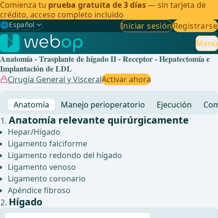
Comienza tu
prueba gratuita de 3 días
— sin tarjeta de
crédito, acceso completo incluido
🌐
Español
Iniciar sesión
Registrarse
Gewählte Sprache: Español
🇩🇪
Alemán
Menú
Anatomía - Trasplante de hígado II - Receptor - Hepatectomía e
🇬🇧
Inglés
Implantación de LDL
Cirugía General y Visceral
Activar ahora
🇪🇸
Español
✓
Anatomía
Manejo perioperatorio
Ejecución
Com
🇧🇷
Brasileño
Anatomía relevante quirúrgicamente
Hepar/Hígado
Ligamento falciforme
Ligamento redondo del hígado
Ligamento venoso
Ligamento coronario
Apéndice fibroso
Hígado