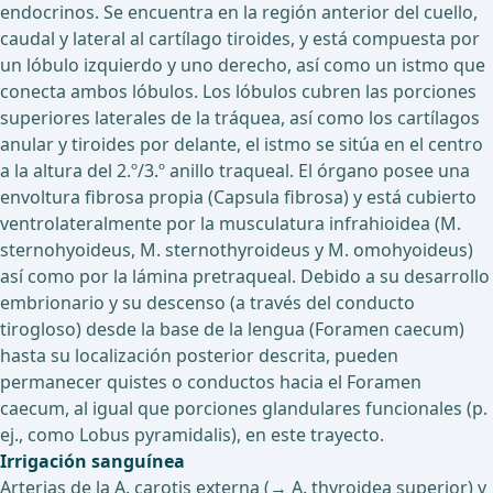
endocrinos. Se encuentra en la región anterior del cuello,
caudal y lateral al cartílago tiroides, y está compuesta por
un lóbulo izquierdo y uno derecho, así como un istmo que
conecta ambos lóbulos. Los lóbulos cubren las porciones
superiores laterales de la tráquea, así como los cartílagos
anular y tiroides por delante, el istmo se sitúa en el centro
a la altura del 2.º/3.º anillo traqueal. El órgano posee una
envoltura fibrosa propia (Capsula fibrosa) y está cubierto
ventrolateralmente por la musculatura infrahioidea (M.
sternohyoideus, M. sternothyroideus y M. omohyoideus)
así como por la lámina pretraqueal. Debido a su desarrollo
embrionario y su descenso (a través del conducto
tirogloso) desde la base de la lengua (Foramen caecum)
hasta su localización posterior descrita, pueden
permanecer quistes o conductos hacia el Foramen
caecum, al igual que porciones glandulares funcionales (p.
ej., como Lobus pyramidalis), en este trayecto.
Irrigación sanguínea
Arterias de la A. carotis externa (→ A. thyroidea superior) y