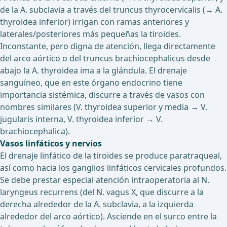
de la A. subclavia a través del truncus thyrocervicalis (→ A.
thyroidea inferior) irrigan con ramas anteriores y
laterales/posteriores más pequeñas la tiroides.
Inconstante, pero digna de atención, llega directamente
del arco aórtico o del truncus brachiocephalicus desde
abajo la A. thyroidea ima a la glándula. El drenaje
sanguíneo, que en este órgano endocrino tiene
importancia sistémica, discurre a través de vasos con
nombres similares (V. thyroidea superior y media → V.
jugularis interna, V. thyroidea inferior → V.
brachiocephalica).
Vasos linfáticos y nervios
El drenaje linfático de la tiroides se produce paratraqueal,
así como hacia los ganglios linfáticos cervicales profundos.
Se debe prestar especial atención intraoperatoria al N.
laryngeus recurrens (del N. vagus X, que discurre a la
derecha alrededor de la A. subclavia, a la izquierda
alrededor del arco aórtico). Asciende en el surco entre la