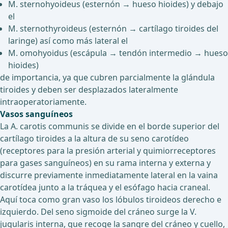
M. sternohyoideus (esternón → hueso hioides) y debajo
el
M. sternothyroideus (esternón → cartílago tiroides del
laringe) así como más lateral el
M. omohyoidus (escápula → tendón intermedio → hueso
hioides)
de importancia, ya que cubren parcialmente la glándula
tiroides y deben ser desplazados lateralmente
intraoperatoriamente.
Vasos sanguíneos
La A. carotis communis se divide en el borde superior del
cartílago tiroides a la altura de su seno carotídeo
(receptores para la presión arterial y quimiorreceptores
para gases sanguíneos) en su rama interna y externa y
discurre previamente inmediatamente lateral en la vaina
carotídea junto a la tráquea y el esófago hacia craneal.
Aquí toca como gran vaso los lóbulos tiroideos derecho e
izquierdo. Del seno sigmoide del cráneo surge la V.
jugularis interna, que recoge la sangre del cráneo y cuello,