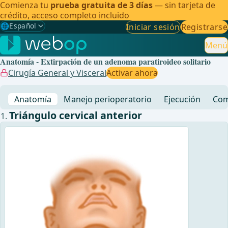
Comienza tu
prueba gratuita de 3 días
— sin tarjeta de
crédito, acceso completo incluido
🌐
Español
Iniciar sesión
Registrarse
Gewählte Sprache: Español
🇩🇪
Alemán
Menú
Anatomía - Extirpación de un adenoma paratiroideo solitario
🇬🇧
Inglés
Cirugía General y Visceral
Activar ahora
🇪🇸
Español
✓
Anatomía
Manejo perioperatorio
Ejecución
Com
🇧🇷
Brasileño
Triángulo cervical anterior