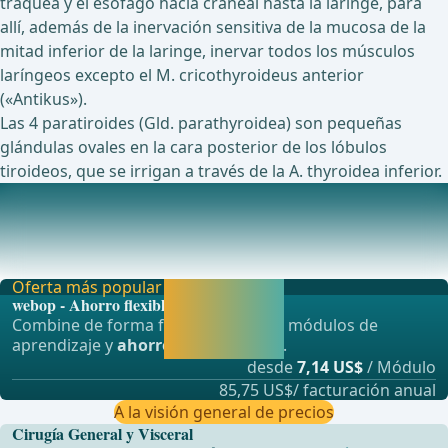
tráquea y el esófago hacia craneal hasta la laringe, para
allí, además de la inervación sensitiva de la mucosa de la
mitad inferior de la laringe, inervar todos los músculos
laríngeos excepto el M. cricothyroideus anterior
(«Antikus»).
Las 4 paratiroides (Gld. parathyroidea) son pequeñas
glándulas ovales en la cara posterior de los lóbulos
tiroideos, que se irrigan a través de la A. thyroidea inferior.
Topografía
En la tiroidectomía existe, debido a la estrecha proximidad
espacial, el riesgo de lesionar estruct
Oferta más popular
Activar ahora y
webop - Ahorro flexible
seguir
Combine de forma flexible nuestros módulos de
aprendiendo
aprendizaje y
ahorre hasta un 50%
.
directamente.
desde
7,14 US$
/ Módulo
85,75 US$/ facturación anual
A la visión general de precios
Cirugía General y Visceral