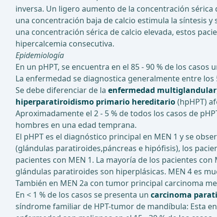
inversa. Un ligero aumento de la concentración sérica d
una concentración baja de calcio estimula la síntesis y
una concentración sérica de calcio elevada, estos pac
hipercalcemia consecutiva.
Epidemiología
En un pHPT, se encuentra en el 85 - 90 % de los casos 
La enfermedad se diagnostica generalmente entre los 
Se debe diferenciar de la
enfermedad multiglandular
hiperparatiroidismo primario hereditario
(hpHPT) af
Aproximadamente el 2 - 5 % de todos los casos de pHPT
hombres en una edad temprana.
El pHPT es el diagnóstico principal en MEN 1 y se ob
(glándulas paratiroides,
páncreas e hipófisis), los pac
pacientes con MEN 1. La mayoría de los pacientes con 
glándulas paratiroides son hiperplásicas. MEN 4 es m
También en MEN 2a con tumor principal carcinoma medul
En < 1 % de los casos se presenta un
carcinoma parat
síndrome familiar de HPT-tumor de mandíbula: Esta en