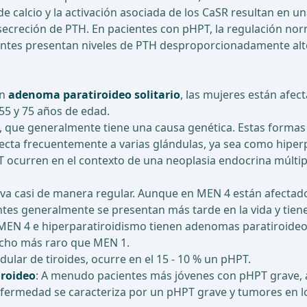
e calcio y la activación asociada de los CaSR resultan en una
 secreción de PTH. En pacientes con pHPT, la regulación nor
ientes presentan niveles de PTH desproporcionadamente alto
un
adenoma paratiroideo solitario
, las mujeres están afe
55 y 75 años de edad.
, que generalmente tiene una causa genética. Estas formas h
ecta frecuentemente a varias glándulas, ya sea como hiper
 ocurren en el contexto de una neoplasia endocrina múltipl
serva casi de manera regular. Aunque en MEN 4 están afect
ientes generalmente se presentan más tarde en la vida y ti
MEN 4 e hiperparatiroidismo tienen adenomas paratiroideos
ucho más raro que MEN 1.
ar de tiroides, ocurre en el 15 - 10 % un pHPT.
iroideo
: A menudo pacientes más jóvenes con pHPT grave, a
fermedad se caracteriza por un pHPT grave y tumores en l