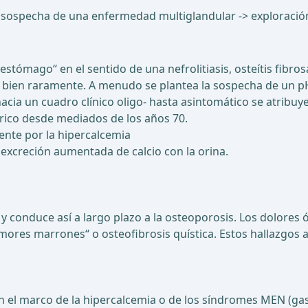
 sospecha de una enfermedad multiglandular -> exploración 
estómago“ en el sentido de una nefrolitiasis, osteítis fibro
bien raramente. A menudo se plantea la sospecha de un pHP
acia un cuadro clínico oligo- hasta asintomático se atribu
 sérico desde mediados de los años 70.
nte por la hipercalcemia
 excreción aumentada de calcio con la orina.
onduce así a largo plazo a la osteoporosis. Los dolores ó
res marrones“ o osteofibrosis quística. Estos hallazgos 
en el marco de la hipercalcemia o de los síndromes MEN (gas