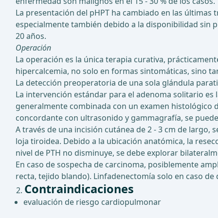
enfermedad son malignos en el 15 - 30 % de los casos.
La presentación del pHPT ha cambiado en las últimas 
especialmente también debido a la disponibilidad sin 
20 años.
Operación
La operación es la única terapia curativa, prácticamen
hipercalcemia, no solo en formas sintomáticas, sino t
La detección preoperatoria de una sola glándula para
La intervención estándar para el adenoma solitario es
generalmente combinada con un examen histológico de
concordante con ultrasonido y gammagrafía, se puede p
A través de una incisión cutánea de 2 - 3 cm de largo, 
loja tiroidea. Debido a la ubicación anatómica, la resec
nivel de PTH no disminuye, se debe explorar bilateralme
En caso de sospecha de carcinoma, posiblemente ampli
recta, tejido blando). Linfadenectomía solo en caso de
Contraindicaciones
evaluación de riesgo cardiopulmonar