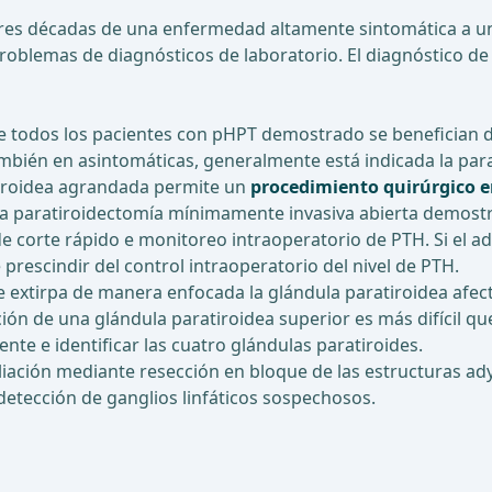
tres décadas de una enfermedad altamente sintomática a u
problemas de diagnósticos de laboratorio. El diagnóstico d
te todos los pacientes con pHPT demostrado se benefician d
ambién en asintomáticas, generalmente está indicada la par
tiroidea agrandada permite un
procedimiento quirúrgico 
 la paratiroidectomía mínimamente invasiva abierta demostr
 corte rápido e monitoreo intraoperatorio de PTH. Si el 
rescindir del control intraoperatorio del nivel de PTH.
se extirpa de manera enfocada la glándula paratiroidea afec
ción de una glándula paratiroidea superior es más difícil qu
nte e identificar las cuatro glándulas paratiroides.
ación mediante resección en bloque de las estructuras ad
 detección de ganglios linfáticos sospechosos.