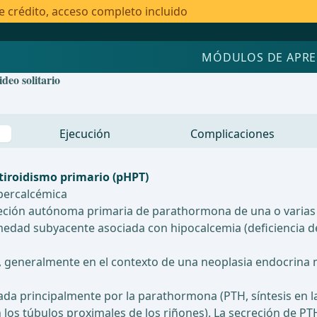
e crédito, acceso completo incluido
MÓDULOS DE APRE
deo solitario
Ejecución
Complicaciones
tiroidismo primario (pHPT)
ipercalcémica
reción autónoma primaria de parathormona de una o varias g
d subyacente asociada con hipocalcemia (deficiencia de vi
 generalmente en el contexto de una neoplasia endocrina m
ada principalmente por la parathormona (PTH, síntesis en las
 en los túbulos proximales de los riñones). La secreción de 