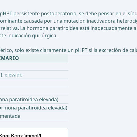
o pHPT persistente postoperatorio, se debe pensar en el sín
minante causada por una mutación inactivadora heterocigo
a relativa. La hormona paratiroidea está inadecuadamente al
ste indicación quirúrgica.
érico, solo existe claramente un pHPT si la excreción de cal
IMARIO
): elevado
ona paratiroidea elevada)
hormona paratiroidea elevada)
aumentada