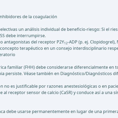
inhibidores de la coagulación
lectivas un análisis individual de beneficio-riesgo: Si el r
 ASS debe interrumpirse.
o antagonistas del receptor P2Y
-ADP (p. ej. Clopidogrel),
12
concepto terapéutico en un consejo interdisciplinario respec
eratorio
úrica familiar (FHH) debe considerarse diferencialmente en
emia persiste. Véase también en Diagnóstico/Diagnósticos di
n no es justificable por razones anestesiológicas o en pac
al receptor sensor de calcio (CaSR) y conduce así a una sín
nca debe usarse permanentemente en lugar de una primera