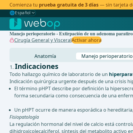
Comienza tu
prueba gratuita de 3 días
— sin tarjeta d
🌐
Español
Gewählte Sprache: Español
🇩🇪
Alemán
Manejo perioperatorio - Extirpación de un adenoma paratiroi
🇬🇧
Inglés
Cirugía General y Visceral
Activar ahora
🇪🇸
Español
✓
Anatomía
Manejo perioperatorio
🇧🇷
Brasileño
Indicaciones
Todo hallazgo químico de laboratorio de un
hiperpara
Indicación quirúrgica urgente después de una crisis h
El término pHPT describe por definición la hipersec
forma secundaria como consecuencia de una enfermeda
Un pHPT ocurre de manera esporádica o hereditaria,
Fisiopatología
La regulación hormonal del nivel de calcio está control
dihidroxicolecalciferol, síntesis del metabolito activo