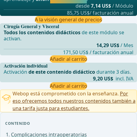
directamente.
desde
7,14 US$
/ Módulo
85,75 US$/ facturación anual
A la visión general de precios
Cirugía General y Visceral
Todos los contenidos didácticos
de este módulo se
activan.
14,29 US$
/ Mes
171,50 US$ / facturación anual
Añadir al carrito
Activación individual
Activación
de este contenido didáctico
durante 3 días.
9,20 US$
incl. IVA
Añadir al carrito
Webop está comprometido con la enseñanza.
Por
eso ofrecemos todos nuestros contenidos también a
una tarifa justa para estudiantes.
CONTENIDO
Complicaciones intraoperatorias