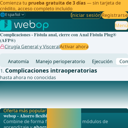
Comienza tu
prueba gratuita de 3 días
— sin tarjeta de
crédito, acceso completo incluido
🌐
Español
Iniciar sesión
Registrarse
Gewählte Sprache: Español
🇩🇪
Alemán
Menú
Complicaciones - Fístula anal, cierre con Anal Fistula Plug®
🇬🇧
Inglés
(AFP®)
Cirugía General y Visceral
Activar ahora
🇪🇸
Español
✓
Anatomía
Manejo perioperatorio
Ejecución
Com
🇧🇷
Brasileño
Complicaciones intraoperatorias
hasta ahora no conocidas
Complicaciones postoperatorias
Debido a la experiencia a&#xFA;n limitada con
peque&#xF1;os colectivos de pacientes, todav&#xED;a n
Oferta más popular
Activar ahora y
webop - Ahorro flexible
seguir
Combine de forma flexible nuestros módulos de
aprendiendo
aprendizaje y
ahorre hasta un 50%
.