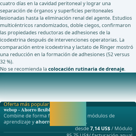
cuatro días en la cavidad peritoneal y lograr una
separación de órganos y superficies peritoneales
lesionadas hasta la eliminación renal del agente. Estudios
multicéntricos randomizados, doble ciegos, confirmaron
las propiedades reductoras de adhesiones de la
icodextrina después de intervenciones operatorias. La
comparación entre icodextrina y lactato de Ringer mostró
una reducción en la formación de adhesiones (52 versus
32 %).
No se recomienda la
colocación rutinaria de drenaje
.
Estudios actualmente en curso sobre este tema
Un Estudio de Control Aleatorizado del Agente Anti-
Adhesión 4DryField PH Después de Cirugía Colorre
Oferta más popular
Activar ahora y
webop - Ahorro flexible
seguir
Combine de forma flexible nuestros módulos de
aprendiendo
aprendizaje y
ahorre hasta un 50%
.
directamente.
desde
7,14 US$
/ Módulo
85,75 US$/ facturación anual