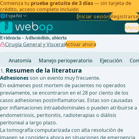
Comienza tu
prueba gratuita de 3 días
— sin tarjeta de
crédito, acceso completo incluido
🌐
Español
Iniciar sesión
Registrarse
Gewählte Sprache: Español
🇩🇪
Alemán
Menú
Evidencia - Adhesiolisis, abierta
🇬🇧
Inglés
Cirugía General y Visceral
Activar ahora
🇪🇸
Español
✓
Anatomía
Manejo perioperatorio
Ejecución
Com
🇧🇷
Brasileño
Resumen de la literatura
Adhesiones
son un evento muy frecuente.
En exámenes post mortem de pacientes no operados
previamente, se encontraron en el 28 por ciento de los
casos adhesiones postinflamatorias. Estas son causadas
por inflamaciones intraabdominales o pueden atribuirse a
endometriosis, peritonitis, radioterapias o diálisis
peritoneal a largo plazo.
La tomografía computarizada con alta resolución de
imagen se considera ahora en situaciones de emergencia