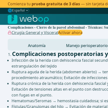
Comienza tu
prueba gratuita de 3 días
— sin tarjeta d
🌐
Español
Gewählte Sprache: Español
🇩🇪
Alemán
Complicaciones - Cierre de la pared abdominal - Técnicas: S
🇬🇧
Inglés
Cirugía General y Visceral
Activar ahora
🇪🇸
Español
✓
Anatomía
Manejo perioperatorio
🇧🇷
Brasileño
Complicaciones postoperatorias y
Infección de la herida con dehiscencia fascial secund
estrangulación del tejido
Ruptura aguda de la herida (abdomen abierto) → tens
procedimiento atraumático; Evitación de infecciones 
Ruptura crónica de la herida con dehiscencia fascial 
Evitación de tensiones altas en el punto con destrucc
con fugas en el punto.
Hematomas/Seromas → hemostasia cuidadosa; si es 
Fístulas/Granulomas del hilo → Evitación de material