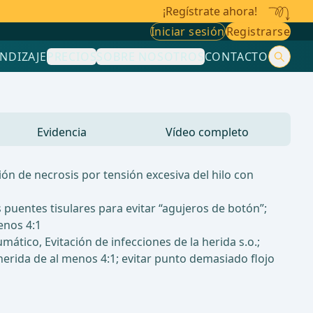
¡Regístrate ahora!
Iniciar sesión
Registrarse
NDIZAJE
PRECIOS
SOBRE NOSOTROS
CONTACTO
Evidencia
Vídeo completo
ión de necrosis por tensión excesiva del hilo con
uentes tisulares para evitar “agujeros de botón”;
enos 4:1
ático, Evitación de infecciones de la herida s.o.;
-herida de al menos 4:1; evitar punto demasiado flojo