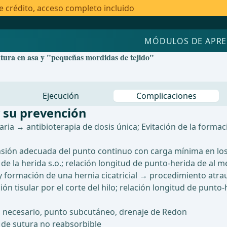
e crédito, acceso completo incluido
MÓDULOS DE APRE
utura en asa y "pequeñas mordidas de tejido"
Ejecución
Complicaciones
 su prevención
aria → antibioterapia de dosis única; Evitación de la formac
ión adecuada del punto continuo con carga mínima en los p
de la herida s.o.; relación longitud de punto-herida de al m
y formación de una hernia cicatricial → procedimiento atraum
ión tisular por el corte del hilo; relación longitud de punto
necesario, punto subcutáneo, drenaje de Redon
 de sutura no reabsorbible