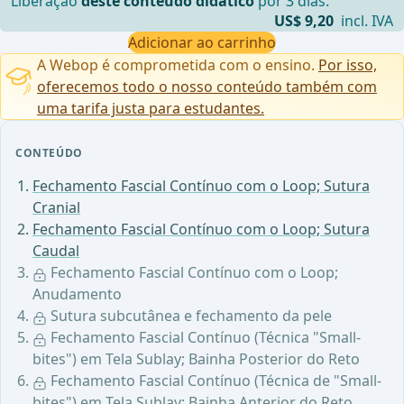
Liberação
deste conteúdo didático
por 3 dias.
US$ 9,20
incl. IVA
Adicionar ao carrinho
A Webop é comprometida com o ensino.
Por isso,
oferecemos todo o nosso conteúdo também com
uma tarifa justa para estudantes.
CONTEÚDO
Fechamento Fascial Contínuo com o Loop; Sutura
Cranial
Fechamento Fascial Contínuo com o Loop; Sutura
Caudal
Fechamento Fascial Contínuo com o Loop;
Anudamento
Sutura subcutânea e fechamento da pele
Fechamento Fascial Contínuo (Técnica "Small-
bites") em Tela Sublay; Bainha Posterior do Reto
Fechamento Fascial Contínuo (Técnica de "Small-
bites") em Tela Sublay; Bainha Anterior do Reto