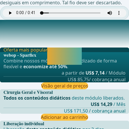
desiguais em comprimento. Tal fio deve ser descartado.
Fechamento Fascial Contínuo com o Loop; Anudamento
A sutura caudal &#xE9; avan&#xE7;ada de modo que
ambas as al&#xE7;as se sobreponham no meio por um
Oferta mais popular
Liberar agora e
webop - Sparflex
continuar
Combine nossos módulos de aprendizado de forma
aprendendo.
flexível e
economize até 50%
.
a partir de
US$ 7,14
/ Módulo
US$ 85,75/ cobrança anual
Visão geral de preços
Cirurgia Geral e Visceral
Todos os conteúdos didáticos
deste módulo liberados.
US$ 14,29
/ Mês
US$ 171,50 / cobrança anual
Adicionar ao carrinho
Liberação individual