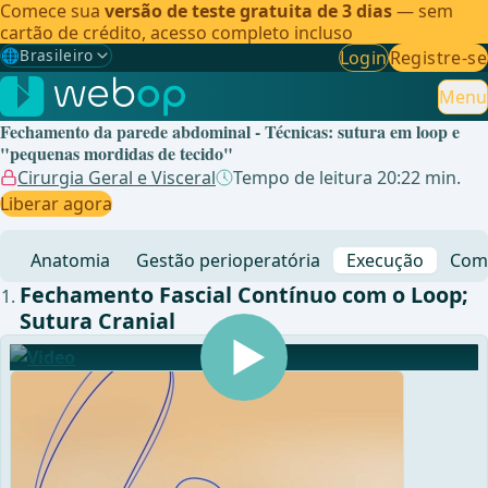
Comece sua
versão de teste gratuita de 3 dias
— sem
cartão de crédito, acesso completo incluso
🌐
Brasileiro
Login
Registre-se
Gewählte Sprache: Brasileiro
🇩🇪
Alemão
Menu
Fechamento da parede abdominal - Técnicas: sutura em loop e
🇬🇧
Inglês
"pequenas mordidas de tecido"
Cirurgia Geral e Visceral
Tempo de leitura 20:22 min.
🇪🇸
Espanhol
Liberar agora
🇧🇷
Brasileiro
✓
Anatomia
Gestão perioperatória
Execução
Comp
Fechamento Fascial Contínuo com o Loop;
Sutura Cranial