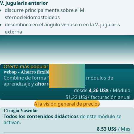
V. jugularis anterior
discurre principalmente sobre el M.
sternocleidomastoideus
desemboca en el ángulo venoso o en la V. jugularis
externa
Venas profundas del cuello
V. jugularis internaOrigense origina intracranealmente
mediante la confluencia del seno sigmoideo y
Oferta más popular
Activar ahora y
webop - Ahorro flexible
seguir
Combine de forma flexible nuestros módulos de
aprendiendo
aprendizaje y
ahorre hasta un 50%
.
directamente.
desde
4,26 US$
/ Módulo
51,22 US$/ facturación anual
A la visión general de precios
Cirugía Vascular
Todos los contenidos didácticos
de este módulo se
activan.
8,53 US$
/ Mes