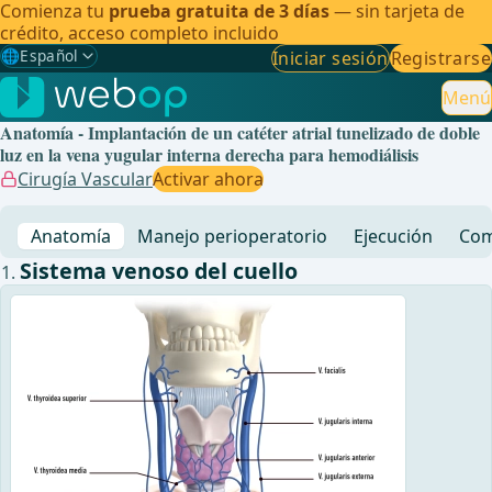
Comienza tu
prueba gratuita de 3 días
— sin tarjeta de
crédito, acceso completo incluido
🌐
Español
Iniciar sesión
Registrarse
Gewählte Sprache: Español
🇩🇪
Alemán
Menú
Anatomía - Implantación de un catéter atrial tunelizado de doble
🇬🇧
Inglés
luz en la vena yugular interna derecha para hemodiálisis
Cirugía Vascular
Activar ahora
🇪🇸
Español
✓
Anatomía
Manejo perioperatorio
Ejecución
Com
🇧🇷
Brasileño
Sistema venoso del cuello