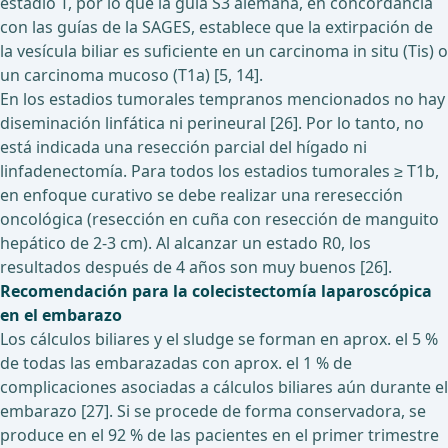
estadio T, por lo que la guía S3 alemana, en concordancia
con las guías de la SAGES, establece que la extirpación de
la vesícula biliar es suficiente en un carcinoma in situ (Tis) o
un carcinoma mucoso (T1a) [5, 14].
En los estadios tumorales tempranos mencionados no hay
diseminación linfática ni perineural [26]. Por lo tanto, no
está indicada una resección parcial del hígado ni
linfadenectomía. Para todos los estadios tumorales ≥ T1b,
en enfoque curativo se debe realizar una reresección
oncológica (resección en cuña con resección de manguito
hepático de 2-3 cm). Al alcanzar un estado R0, los
resultados después de 4 años son muy buenos [26].
Recomendación para la colecistectomía laparoscópica
en el embarazo
Los cálculos biliares y el sludge se forman en aprox. el 5 %
de todas las embarazadas con aprox. el 1 % de
complicaciones asociadas a cálculos biliares aún durante el
embarazo [27]. Si se procede de forma conservadora, se
produce en el 92 % de las pacientes en el primer trimestre