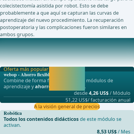
colecistectomía asistida por robot. Esto se debe
probablemente a que aquí se capturan las curvas de
aprendizaje del nuevo procedimiento. La recuperación
postoperatoria y las complicaciones fueron similares en
ambos grupos.
Estudios en curso sobre este tema
NCT04888117 Estudio prospectivo multicéntrico de
resultados a corto plazo después de colecistectomí
Oferta más popular
Activar ahora y
webop - Ahorro flexible
seguir
Combine de forma flexible nuestros módulos de
aprendiendo
aprendizaje y
ahorre hasta un 50%
.
directamente.
desde
4,26 US$
/ Módulo
51,22 US$/ facturación anual
A la visión general de precios
Robótica
Todos los contenidos didácticos
de este módulo se
activan.
8,53 US$
/ Mes