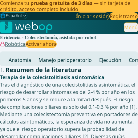
Comienza tu
prueba gratuita de 3 días
— sin tarjeta de
crédito, acceso completo incluido
🌐
Español
Iniciar sesión
Registrarse
Gewählte Sprache: Español
🇩🇪
Alemán
Menú
Evidencia - Colecistectomía, asistida por robot
🇬🇧
Inglés
Robótica
Activar ahora
🇪🇸
Español
✓
Anatomía
Manejo perioperatorio
Ejecución
Com
🇧🇷
Brasileño
Resumen de la literatura
Terapia de la colecistolitiasis asintomática
Tras el diagnóstico de una colecistolitiasis asintomática, el
riesgo de desarrollar síntomas es del 2-4 % por año en los
primeros 5 años y se reduce a la mitad después. El riesgo
de complicaciones biliares es solo del 0,1-0,3 % por año [1].
Mediante una colecistectomía preventiva en portadores de
cálculos asintomáticos, la esperanza de vida no aumenta,
ya que el riesgo operatorio supera la probabilidad de
desarrollar complicaciones biliares [2]. Diversas guías