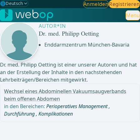
🌐
Deutsch
Anmelden
Registrieren
Gewählte Sprache: Deutsch
🇩🇪
Deutsch
Menu
✓
AUTOR*IN
🇬🇧
English
Dr. med. Philipp Oetting
🇪🇸
Spanisch
Enddarmzentrum München-Bavaria
🇧🇷
Brasilianisch
Dr. med. Philipp Oetting ist einer unserer Autoren und hat
an der Erstellung der Inhalte in den nachstehenden
Lehrbeiträgen/Bereichen mitgewirkt.
Wechsel eines Abdominellen Vakuumsaugverbands
beim offenen Abdomen
in den Bereichen:
Perioperatives Management
,
Durchführung
,
Komplikationen