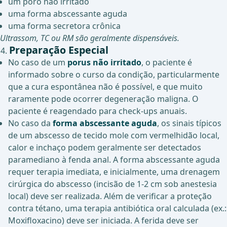
um poro não irritado
uma forma abscessante aguda
uma forma secretora crônica
Ultrassom, TC ou RM são geralmente dispensáveis.
Preparação Especial
No caso de um
porus não irritado
, o paciente é
informado sobre o curso da condição, particularmente
que a cura espontânea não é possível, e que muito
raramente pode ocorrer degeneração maligna. O
paciente é reagendado para check-ups anuais.
No caso da
forma abscessante aguda
, os sinais típicos
de um abscesso de tecido mole com vermelhidão local,
calor e inchaço podem geralmente ser detectados
paramediano à fenda anal. A forma abscessante aguda
requer terapia imediata, e inicialmente, uma drenagem
cirúrgica do abscesso (incisão de 1-2 cm sob anestesia
local) deve ser realizada. Além de verificar a proteção
contra tétano, uma terapia antibiótica oral calculada (ex.:
Moxifloxacino) deve ser iniciada. A ferida deve ser