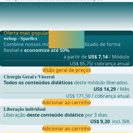
Anestesia
Anestesia por intuba&#xE7;&#xE3;o ... - Operações de
Cirurgia Geral, Visceral e Transplantes, Cirur
Oferta mais popular
Liberar agora e
webop - Sparflex
continuar
Combine nossos módulos de aprendizado de forma
aprendendo.
flexível e
economize até 50%
.
a partir de
US$ 7,14
/ Módulo
US$ 85,75/ cobrança anual
Visão geral de preços
Cirurgia Geral e Visceral
Todos os conteúdos didáticos
deste módulo liberados.
US$ 14,29
/ Mês
US$ 171,50 / cobrança anual
Adicionar ao carrinho
Liberação individual
Liberação
deste conteúdo didático
por 3 dias.
US$ 9,20
incl. IVA
Adicionar ao carrinho