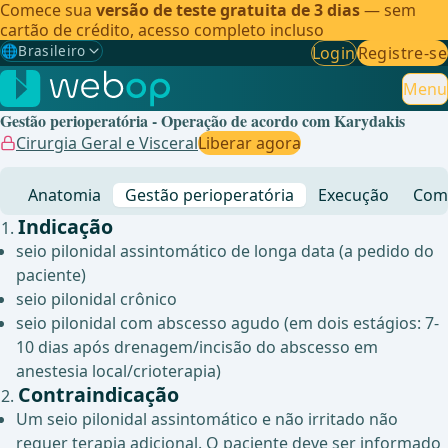
Comece sua
versão de teste gratuita de 3 dias
— sem
cartão de crédito, acesso completo incluso
🌐
Brasileiro
Login
Registre-se
Gewählte Sprache: Brasileiro
🇩🇪
Alemão
Menu
Gestão perioperatória - Operação de acordo com Karydakis
🇬🇧
Inglês
Cirurgia Geral e Visceral
Liberar agora
🇪🇸
Espanhol
Anatomia
Gestão perioperatória
Execução
Comp
🇧🇷
Brasileiro
✓
Indicação
seio pilonidal assintomático de longa data (a pedido do
paciente)
seio pilonidal crônico
seio pilonidal com abscesso agudo (em dois estágios: 7-
10 dias após drenagem/incisão do abscesso em
anestesia local/crioterapia)
Contraindicação
Um seio pilonidal assintomático e não irritado não
requer terapia adicional. O paciente deve ser informado