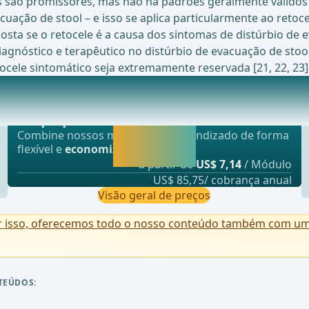
s são promissores, mas não há padrões geralmente válidos
acuação de stool – e isso se aplica particularmente ao reto
osta se o retocele é a causa dos sintomas de distúrbio d
diagnóstico e terapêutico no distúrbio de evacuação de stoo
tocele sintomático seja extremamente reservada [21, 22, 23]
Oferta mais popular
ltados a Longo Prazo da Opera&#xE7;&#xE3;o de Res
webop - Sparflex
Liberar agora e
Combine nossos módulos de aprendizado de forma
continuar
flexível e
economize até 50%
.
aprendendo.
a partir de
US$ 7,14
/ Módulo
US$ 85,75/ cobrança anual
Visão geral de preços
r isso, oferecemos todo o nosso conteúdo também com uma 
TEÚDOS: