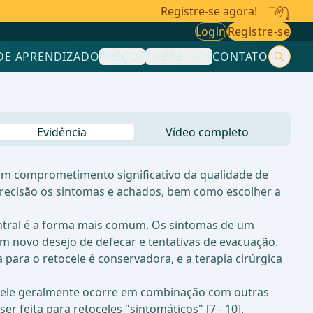
Registre-se agora!
Login
Registre-se
DE APRENDIZADO
PREÇOS
SOBRE NÓS
CONTATO
Evidência
Vídeo completo
um comprometimento significativo da qualidade de
m precisão os sintomas e achados, bem como escolher a
ntral é a forma mais comum. Os sintomas de um
 novo desejo de defecar e tentativas de evacuação.
ara o retocele é conservadora, e a terapia cirúrgica
etocele geralmente ocorre em combinação com outras
er feita para retoceles "sintomáticos" [7 - 10].