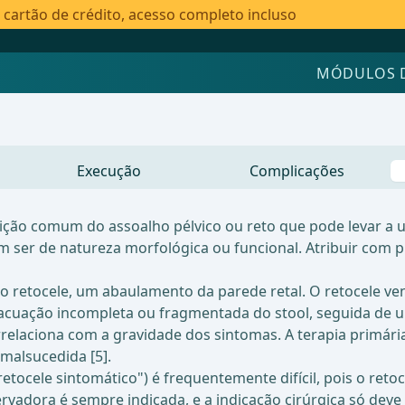
artão de crédito, acesso completo incluso
MÓDULOS 
Execução
Complicações
ição comum do assoalho pélvico ou reto que pode levar a 
odem ser de natureza morfológica ou funcional. Atribuir co
retocele, um abaulamento da parede retal. O retocele ve
cuação incompleta ou fragmentada do stool, seguida de um
laciona com a gravidade dos sintomas. A terapia primária p
malsucedida [5].
"retocele sintomático") é frequentemente difícil, pois o r
ervadora é sempre indicada, e a indicação cirúrgica só deve s