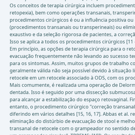
Os conceitos de terapia cirúrgica incluem procediment
retopexia), bem como operações transanais, transperin
procedimentos cirúrgicos é ou a influência positiva o
(procedimentos transanais ou transperineais) ou eli
exaustivo e da seleção rigorosa de pacientes, a correç
Isso se aplica a todos os procedimentos cirúrgicos [11 –
Em princípio, as opções de terapia cirúrgica para o r
evacuação frequentemente não levando ao sucesso terap
para os sintomas. Assim, muitos grupos de trabalho 
geralmente válida não seja possível devido à situação
retocele em um retocele associado à ODS, com os proc
Mais comumente, é realizada uma operação de Delorme
dentada. Isso é seguido por uma dissecção submucosa
para alcançar a estabilização do espaço retovaginal. 
entanto, o procedimento cirúrgico "correção transanal 
diferindo em vários detalhes [15, 16, 17]. Abbas et al
eliminação do distúrbio de evacuação de stool e melh
transanal de retocele com o grampeador no sentido de