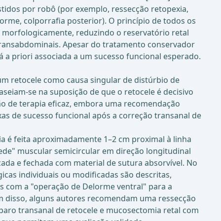
tidos por robô (por exemplo, ressecção retopexia,
rme, colporrafia posterior). O princípio de todos os
o morfologicamente, reduzindo o reservatório retal
transabdominais. Apesar do tratamento conservador
á a priori associada a um sucesso funcional esperado.
 um retocele como causa singular de distúrbio de
aseiam-se na suposição de que o retocele é decisivo
ção de terapia eficaz, embora uma recomendação
xas de sucesso funcional após a correção transanal de
a é feita aproximadamente 1–2 cm proximal à linha
de" muscular semicircular em direção longitudinal
cada e fechada com material de sutura absorvível. No
icas individuais ou modificadas são descritas,
cias com a "operação de Delorme ventral" para a
lém disso, alguns autores recomendam uma ressecção
paro transanal de retocele e mucosectomia retal com