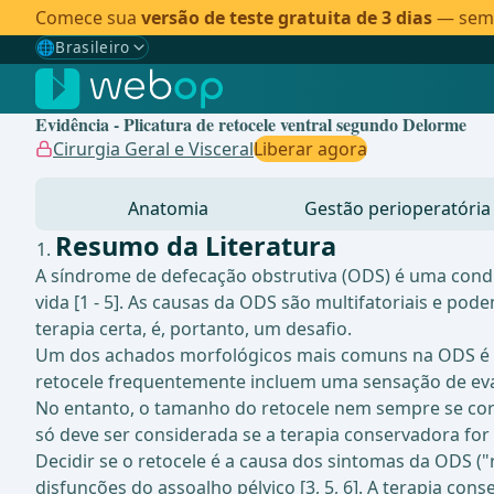
Comece sua
versão de teste gratuita de 3 dias
— sem c
🌐
Brasileiro
Gewählte Sprache: Brasileiro
🇩🇪
Alemão
Evidência - Plicatura de retocele ventral segundo Delorme
🇬🇧
Inglês
Cirurgia Geral e Visceral
Liberar agora
🇪🇸
Espanhol
Anatomia
Gestão perioperatória
🇧🇷
Brasileiro
✓
Resumo da Literatura
A síndrome de defecação obstrutiva (ODS) é uma cond
vida [1 - 5]. As causas da ODS são multifatoriais e p
terapia certa, é, portanto, um desafio.
Um dos achados morfológicos mais comuns na ODS é o 
retocele frequentemente incluem uma sensação de eva
No entanto, o tamanho do retocele nem sempre se corre
só deve ser considerada se a terapia conservadora for 
Decidir se o retocele é a causa dos sintomas da ODS (
disfunções do assoalho pélvico [3, 5, 6]. A terapia cons