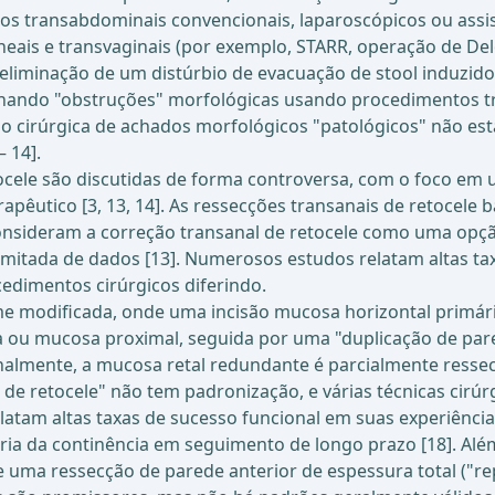
os transabdominais convencionais, laparoscópicos ou assis
eais e transvaginais (por exemplo, STARR, operação de Delo
u eliminação de um distúrbio de evacuação de stool induzid
minando "obstruções" morfológicas usando procedimentos 
ão cirúrgica de achados morfológicos "patológicos" não est
 14].
etocele são discutidas de forma controversa, com o foco em
êutico [3, 13, 14]. As ressecções transanais de retocele b
consideram a correção transanal de retocele como uma op
 limitada de dados [13]. Numerosos estudos relatam altas ta
edimentos cirúrgicos diferindo.
 modificada, onde uma incisão mucosa horizontal primári
 ou mucosa proximal, seguida por uma "duplicação de pare
Finalmente, a mucosa retal redundante é parcialmente resse
de retocele" não tem padronização, e várias técnicas cirúrg
. relatam altas taxas de sucesso funcional em suas experiên
oria da continência em seguimento de longo prazo [18]. A
 uma ressecção de parede anterior de espessura total ("re