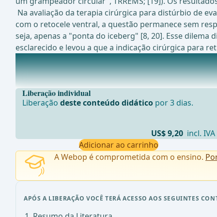
um grampeador circular", TRREMS; [19]). Os resultado
Na avaliação da terapia cirúrgica para distúrbio de ev
com o retocele ventral, a questão permanece sem resp
seja, apenas a "ponta do iceberg" [8, 20]. Esse dilema 
esclarecido e levou a que a indicação cirúrgica para re
Estudos em andamento atualmente sobre este tópico
Estudo Retrospectivo de Centro &#xDA;nico dos Resu
Liberação individual
Liberação
deste conteúdo didático
por 3 dias.
US$ 9,20
incl. IVA
Adicionar ao carrinho
A Webop é comprometida com o ensino.
Po
APÓS A LIBERAÇÃO VOCÊ TERÁ ACESSO AOS SEGUINTES CON
Resumo da Literatura