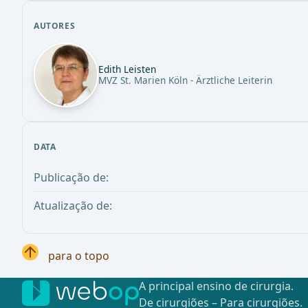
AUTORES
Edith Leisten
MVZ St. Marien Köln - Ärztliche Leiterin
DATA
Publicação de:
Atualização de:
para o topo
A principal ensino de cirurgia.
De cirurgiões – Para cirurgiões.