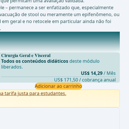
 que permitam uma avaliação validada.
cele – permanece a ser enfatizado que, especialmente
e evacuação de stool ou meramente um epifenômeno, ou
l em geral e no retocele em particular ainda não foi
.
Cirurgia Geral e Visceral
Todos os conteúdos didáticos
deste módulo
liberados.
US$ 14,29
/ Mês
US$ 171,50 / cobrança anual
Adicionar ao carrinho
tarifa justa para estudantes.