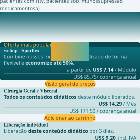
pacientes com HIV, pacientes sob imunossupressão
medicamentosa).
Canal Anal (Canalis analis)
(1) Túnica muscular longitudinal, (2) Túnica muscular
circular, (3) Músculo elevador do ânus, (4) M
Oferta mais popular
Liberar agora e
webop - Sparflex
continuar
Combine nossos módulos de aprendizado de forma
aprendendo.
flexível e
economize até 50%
.
a partir de
US$ 7,14
/ Módulo
US$ 85,75/ cobrança anual
Visão geral de preços
Cirurgia Geral e Visceral
Todos os conteúdos didáticos
deste módulo liberados.
US$ 14,29
/ Mês
US$ 171,50 / cobrança anual
Adicionar ao carrinho
Liberação individual
Liberação
deste conteúdo didático
por 3 dias.
US$ 9,20
incl. IVA