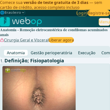
Comece sua
versão de teste gratuita de 3 dias
— sem
cartão de crédito, acesso completo incluso
🌐
Brasileiro
Login
Registre-se
Gewählte Sprache: Brasileiro
🇩🇪
Alemão
Menu
Anatomia - Remoção eletrocaustérica de condilomas acuminados
🇬🇧
Inglês
anais
Cirurgia Geral e Visceral
Liberar agora
🇪🇸
Espanhol
Anatomia
Gestão perioperatória
Execução
Comp
🇧🇷
Brasileiro
✓
Definição; Fisiopatologia