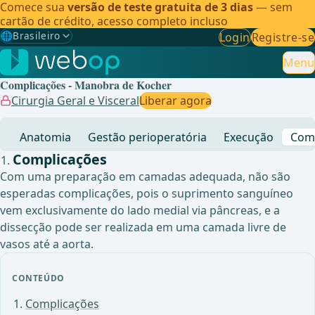
Comece sua
versão de teste gratuita de 3 dias
— sem
cartão de crédito, acesso completo incluso
🌐
Brasileiro
Login
Registre-se
Gewählte Sprache: Brasileiro
🇩🇪
Alemão
Menu
Complicações - Manobra de Kocher
🇬🇧
Inglês
Cirurgia Geral e Visceral
Liberar agora
🇪🇸
Espanhol
Anatomia
Gestão perioperatória
Execução
Comp
🇧🇷
Brasileiro
✓
Complicações
Com uma preparação em camadas adequada, não são
esperadas complicações, pois o suprimento sanguíneo
vem exclusivamente do lado medial via pâncreas, e a
dissecção pode ser realizada em uma camada livre de
vasos até a aorta.
CONTEÚDO
Complicações