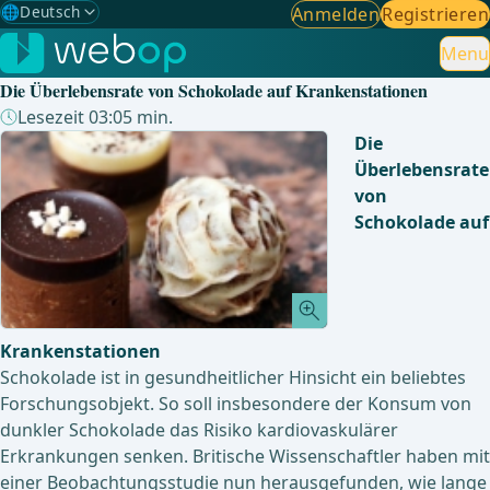
🌐
Deutsch
Anmelden
Registrieren
Gewählte Sprache: Deutsch
🇩🇪
Deutsch
Menu
✓
Die Überlebensrate von Schokolade auf Krankenstationen
🇬🇧
English
Lesezeit 03:05 min.
Die
🇪🇸
Spanisch
Überlebensrate
von
🇧🇷
Brasilianisch
Schokolade auf
Krankenstationen
Schokolade ist in gesundheitlicher Hinsicht ein beliebtes
Forschungsobjekt. So soll insbesondere der Konsum von
dunkler Schokolade das Risiko kardiovaskulärer
Erkrankungen senken. Britische Wissenschaftler haben mit
einer Beobachtungsstudie nun herausgefunden, wie lange