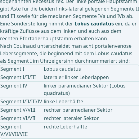
sogenannten Recessus rex. Der linke portale Hauptstamm
gibt Äste für die beiden links-lateral gelegenen Segmente II
und III sowie für die medianen Segmente IVa und IVb ab.
Eine Sonderstellung nimmt der
Lobus caudatus
ein, da er
kräftige Zuflüsse aus dem linken und auch aus dem
rechten Pfortaderhauptstamm erhalten kann.
Nach Couinaud unterscheidet man acht portalenvenöse
Lebersegmente, die beginnend mit dem Lobus caudatus
als Segment I im Uhrzeigersinn durchnummeriert sind:
Segment I
Lobus caudatus
Segment I/II/III
lateraler linker Leberlappen
Segment IV
linker paramedianer Sektor (Lobus
quadratus)
Segment I/II/III/IV
linke Leberhälfte
Segment V/VIII
rechter paramedianer Sektor
Segment VI/VII
rechter lateraler Sektor
Segment
rechte Leberhälfte
V/VI/VII/VIII