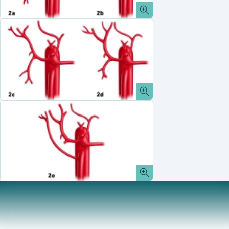
Gallenwege
Der extrahepatische Anteil des Ductus hepaticus
sinister ist in etwa 3-5 cm lang und entsteht in de