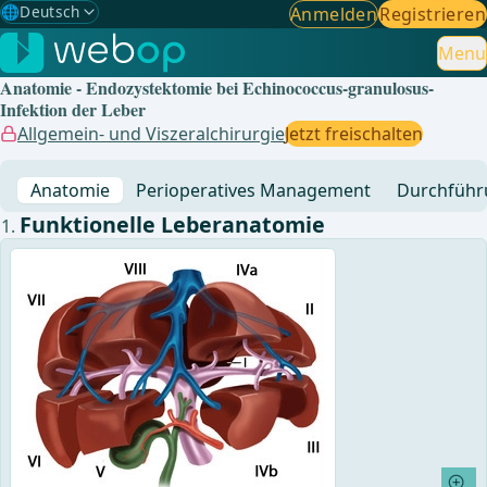
🌐
Deutsch
Anmelden
Registrieren
Gewählte Sprache: Deutsch
🇩🇪
Deutsch
Menu
✓
Anatomie - Endozystektomie bei Echinococcus-granulosus-
🇬🇧
English
Infektion der Leber
Allgemein- und Viszeralchirurgie
Jetzt freischalten
🇪🇸
Spanisch
Anatomie
Perioperatives Management
Durchführ
🇧🇷
Brasilianisch
Funktionelle Leberanatomie