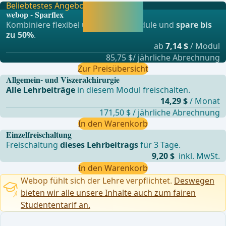
Beliebtestes Angebot
Jetzt freischalten
webop - Sparflex
und direkt weiter
Kombiniere flexibel unsere Lernmodule und
spare bis
lernen.
zu 50%
.
ab
7,14 $
/ Modul
85,75 $/ jährliche Abrechnung
Zur Preisübersicht
Allgemein- und Viszeralchirurgie
Alle Lehrbeiträge
in diesem Modul freischalten.
14,29 $
/ Monat
171,50 $ / jährliche Abrechnung
In den Warenkorb
Einzelfreischaltung
Freischaltung
dieses Lehrbeitrags
für 3 Tage.
9,20 $
inkl. MwSt.
In den Warenkorb
Webop fühlt sich der Lehre verpflichtet.
Deswegen
bieten wir alle unsere Inhalte auch zum fairen
Studententarif an.