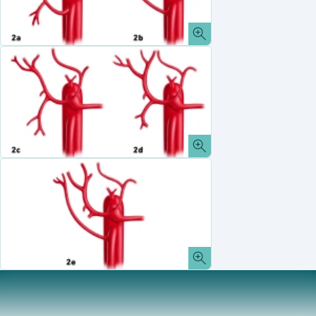
Gallenwege
Der extrahepatische Anteil des Ductus hepaticus