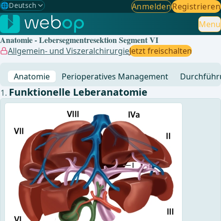
🌐
Deutsch
Anmelden
Registrieren
Gewählte Sprache: Deutsch
🇩🇪
Deutsch
Menu
✓
Anatomie - Lebersegmentresektion Segment VI
🇬🇧
English
Allgemein- und Viszeralchirurgie
Jetzt freischalten
🇪🇸
Spanisch
Anatomie
Perioperatives Management
Durchführ
🇧🇷
Brasilianisch
Funktionelle Leberanatomie