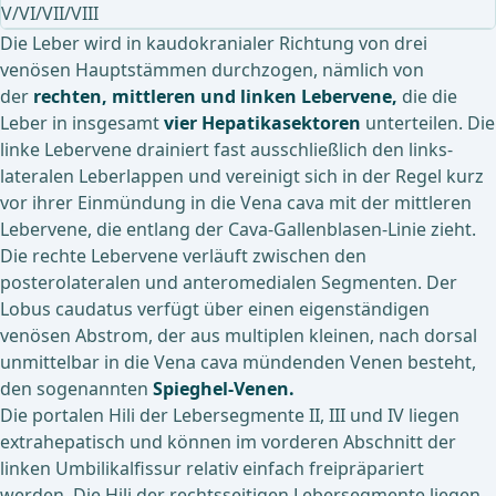
V/VI/VII/VIII
Die Leber wird in kaudokranialer Richtung von drei
venösen Hauptstämmen durchzogen, nämlich von
der
rechten, mittleren und linken Lebervene,
die die
Leber in insgesamt
vier Hepatikasektoren
unterteilen. Die
linke Lebervene drainiert fast ausschließlich den links-
lateralen Leberlappen und vereinigt sich in der Regel kurz
vor ihrer Einmündung in die Vena cava mit der mittleren
Lebervene, die entlang der Cava-Gallenblasen-Linie zieht.
Die rechte Lebervene verläuft zwischen den
posterolateralen und anteromedialen Segmenten. Der
Lobus caudatus verfügt über einen eigenständigen
venösen Abstrom, der aus multiplen kleinen, nach dorsal
unmittelbar in die Vena cava mündenden Venen besteht,
den sogenannten
Spieghel-Venen.
Die portalen Hili der Lebersegmente II, III und IV liegen
extrahepatisch und können im vorderen Abschnitt der
linken Umbilikalfissur relativ einfach freipräpariert
werden. Die Hili der rechtsseitigen Lebersegmente liegen