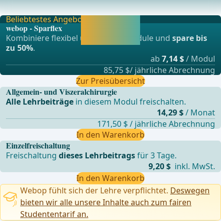
sinister ist in etwa 3-5 cm lang und entsteht in de
Beliebtestes Angebot
Jetzt freischalten
webop - Sparflex
und direkt weiter
Kombiniere flexibel unsere Lernmodule und
spare bis
lernen.
zu 50%
.
ab
7,14 $
/ Modul
85,75 $/ jährliche Abrechnung
Zur Preisübersicht
Allgemein- und Viszeralchirurgie
Alle Lehrbeiträge
in diesem Modul freischalten.
14,29 $
/ Monat
171,50 $ / jährliche Abrechnung
In den Warenkorb
Einzelfreischaltung
Freischaltung
dieses Lehrbeitrags
für 3 Tage.
9,20 $
inkl. MwSt.
In den Warenkorb
Webop fühlt sich der Lehre verpflichtet.
Deswegen
bieten wir alle unsere Inhalte auch zum fairen
Studententarif an.