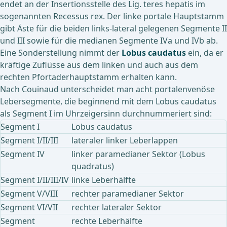
endet an der Insertionsstelle des Lig. teres hepatis im
sogenannten Recessus rex. Der linke portale Hauptstamm
gibt Äste für die beiden links-lateral gelegenen Segmente II
und III sowie für die medianen Segmente IVa und IVb ab.
Eine Sonderstellung nimmt der
Lobus caudatus
ein, da er
kräftige Zuflüsse aus dem linken und auch aus dem
rechten Pfortaderhauptstamm erhalten kann.
Nach Couinaud unterscheidet man acht portalenvenöse
Lebersegmente, die beginnend mit dem Lobus caudatus
als Segment I im Uhrzeigersinn durchnummeriert sind:
Segment I
Lobus caudatus
Segment I/II/III
lateraler linker Leberlappen
Segment IV
linker paramedianer Sektor (Lobus
quadratus)
Segment I/II/III/IV
linke Leberhälfte
Segment V/VIII
rechter paramedianer Sektor
Segment VI/VII
rechter lateraler Sektor
Segment
rechte Leberhälfte