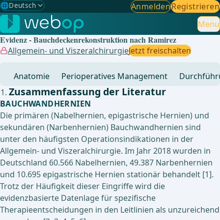
🌐
Deutsch
Anmelden
Registrieren
Gewählte Sprache: Deutsch
🇩🇪
Deutsch
Menu
✓
Evidenz - Bauchdeckenrekonstruktion nach Ramirez
🇬🇧
English
Allgemein- und Viszeralchirurgie
Jetzt freischalten
🇪🇸
Spanisch
Anatomie
Perioperatives Management
Durchführ
🇧🇷
Brasilianisch
Zusammenfassung der Literatur
BAUCHWANDHERNIEN
Die primären (Nabelhernien, epigastrische Hernien) und
sekundären (Narbenhernien) Bauchwandhernien sind
unter den häufigsten Operationsindikationen in der
Allgemein- und Viszeralchirurgie. Im Jahr 2018 wurden in
Deutschland 60.566 Nabelhernien, 49.387 Narbenhernien
und 10.695 epigastrische Hernien stationär behandelt [1].
Trotz der Häufigkeit dieser Eingriffe wird die
evidenzbasierte Datenlage für spezifische
Therapieentscheidungen in den Leitlinien als unzureichend