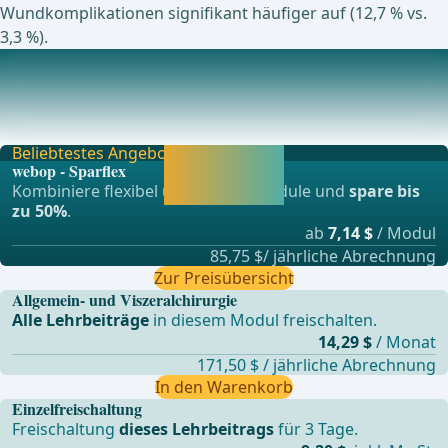
Wundkomplikationen signifikant häufiger auf (12,7 % vs.
3,3 %).
Aktuell laufende Studien zu diesem Thema
Robotic Versus Open Ventral Hernia Repair: A Randomized
Controlled TrialRECOVER: a pRospECtive eval
Beliebtestes Angebot
Jetzt freischalten
webop - Sparflex
und direkt weiter
Kombiniere flexibel unsere Lernmodule und
spare bis
lernen.
zu 50%
.
ab
7,14 $
/ Modul
85,75 $/ jährliche Abrechnung
Zur Preisübersicht
Allgemein- und Viszeralchirurgie
Alle Lehrbeiträge
in diesem Modul freischalten.
14,29 $
/ Monat
171,50 $ / jährliche Abrechnung
In den Warenkorb
Einzelfreischaltung
Freischaltung
dieses Lehrbeitrags
für 3 Tage.