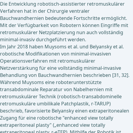
Die Entwicklung robotisch-assistierter retromuskulärer
Verfahren hat in der Chirurgie ventraler
Bauchwandhernien bedeutende Fortschritte ermöglicht.
Mit der Verfügbarkeit von Robotern können Eingriffe mit
retromuskulärer Netzplatzierung nun auch vollständig
minimal-invasiv durchgeführt werden.
Im Jahr 2018 haben Muysoms et al. und Belyansky et al.
robotische Modifikationen von minimal-invasiven
Operationsverfahren mit retromuskulärer
Netzverstärkung für eine vollständig minimal-invasive
Behandlung von Bauchwandhernien beschrieben [31, 32].
Während Muysoms eine roboterunterstützte
transabdominale Reparatur von Nabelhernien mit
retromuskulärer Technik (robotisch-transabdominelle
retromuskuläre umbilikale Patchplastik, r-TARUP)
beschrieb, favorisierte Belyansky einen extraperitonealen
Zugang für eine robotische "enhanced view totally
extraperitoneal plasty" („enhanced view totally
extraperitoneal plasty, r-eTEP). Mithilfe der Robotik ist