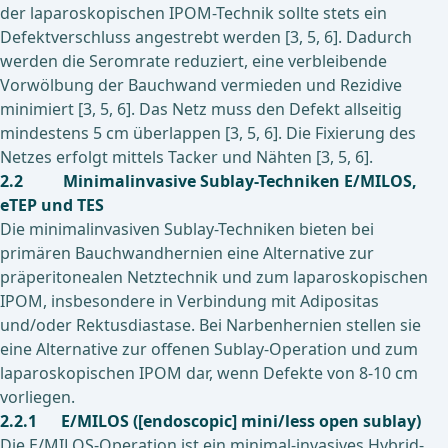
der laparoskopischen IPOM-Technik sollte stets ein
Defektverschluss angestrebt werden [3, 5, 6]. Dadurch
werden die Seromrate reduziert, eine verbleibende
Vorwölbung der Bauchwand vermieden und Rezidive
minimiert [3, 5, 6]. Das Netz muss den Defekt allseitig
mindestens 5 cm überlappen [3, 5, 6]. Die Fixierung des
Netzes erfolgt mittels Tacker und Nähten [3, 5, 6].
2.2 Minimalinvasive Sublay-Techniken E/MILOS,
eTEP und TES
Die minimalinvasiven Sublay-Techniken bieten bei
primären Bauchwandhernien eine Alternative zur
präperitonealen Netztechnik und zum laparoskopischen
IPOM, insbesondere in Verbindung mit Adipositas
und/oder Rektusdiastase. Bei Narbenhernien stellen sie
eine Alternative zur offenen Sublay-Operation und zum
laparoskopischen IPOM dar, wenn Defekte von 8-10 cm
vorliegen.
2.2.1 E/MILOS ([endoscopic]
mini/less open sublay)
Die E/MILOS-Operation ist ein minimal-invasives Hybrid-