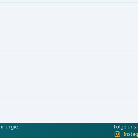
hirurgie.
Folge uns
Insta