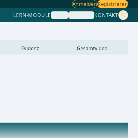
Anmelden
Registrieren
LERN-MODULE
PREISE
ÜBER UNS
KONTAKT
Evidenz
Gesamtvideo