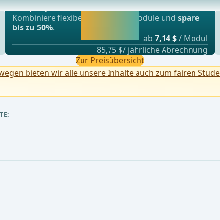
rößerer Gefäße ... - Operationen aus der Allgemei
webop - Sparflex
Jetzt freischalten
Kombiniere flexibel unsere Lernmodule und
spare
und direkt weiter
bis zu 50%
.
lernen.
ab
7,14 $
/ Modul
85,75 $/ jährliche Abrechnung
Zur Preisübersicht
egen bieten wir alle unsere Inhalte auch zum fairen Stude
TE: