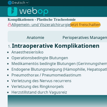
🌐
Deutsch
Gewählte Sprache: Deutsch
🇩🇪
Deutsch
✓
Komplikationen - Plastische Tracheotomie
🇬🇧
English
Allgemein- und Viszeralchirurgie
Jetzt freischalten
🇪🇸
Spanisch
Anatomie
Perioperatives Manage
🇧🇷
Brasilianisch
Intraoperative Komplikationen
Anaesthesierisiko
Operationsbedingte Blutungen
Medikamentös bedingte Blutungen (Gerinnungshe
Endogene Blutungsneigung (Hämophilie, Hepatopath
Pneumothorax / Pneumomediastinum
Verletzung des Nervus recurrens
Verletzung des Ringknorpels
Herzstillstand durch Vagusreiz
Postoperative Komplikationen