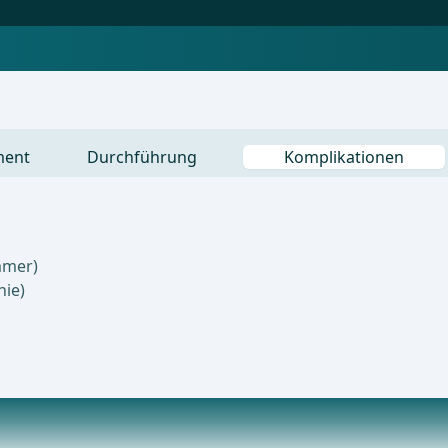
ment
Durchführung
Komplikationen
mmer)
ie)
Beliebtestes Angebot