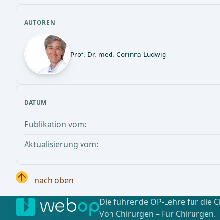
AUTOREN
Prof. Dr. med. Corinna Ludwig
DATUM
Publikation vom:
Aktualisierung vom:
nach oben
Die führende OP-Lehre für die C
Von Chirurgen – Für Chirurgen.