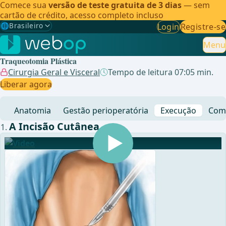
Comece sua
versão de teste gratuita de 3 dias
— sem
cartão de crédito, acesso completo incluso
🌐
Brasileiro
Login
Registre-se
Gewählte Sprache: Brasileiro
🇩🇪
Alemão
Menu
Traqueotomia Plástica
🇬🇧
Inglês
Cirurgia Geral e Visceral
Tempo de leitura 07:05 min.
Liberar agora
🇪🇸
Espanhol
Anatomia
Gestão perioperatória
Execução
Comp
🇧🇷
Brasileiro
✓
A Incisão Cutânea