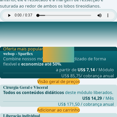
suturada ao redor de ambos os lobos tireoidianos.
A Abertura da Janela Traqueal
A abertura da traqueia &#xE9; preferencialmente realizada
entre o segundo e o terceiro an&#xE9;is c
Oferta mais popular
Liberar agora e
webop - Sparflex
continuar
Combine nossos módulos de aprendizado de forma
aprendendo.
flexível e
economize até 50%
.
a partir de
US$ 7,14
/ Módulo
US$ 85,75/ cobrança anual
Visão geral de preços
Cirurgia Geral e Visceral
Todos os conteúdos didáticos
deste módulo liberados.
US$ 14,29
/ Mês
US$ 171,50 / cobrança anual
Adicionar ao carrinho
Liberação individual