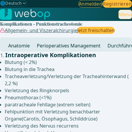
🌐
Deutsch
Anmelden
Registrieren
Gewählte Sprache: Deutsch
🇩🇪
Deutsch
Menu
✓
Komplikationen - Punktionstracheotomie
🇬🇧
English
Allgemein- und Viszeralchirurgie
Jetzt freischalten
🇪🇸
Spanisch
Anatomie
Perioperatives Management
Durchführ
🇧🇷
Brasilianisch
Intraoperative Komplikationen
Blutung (< 2%)
Blutung in die Trachea
Tracheaverletzung/Verletzung der Tracheahinterwand (
2,2 %)
Verletzung des Ringknorpels
Pneumothorax (<1%)
paratracheale Fehllage (extrem selten)
Fehlpunktion mit Verletzung benachbarter
Organe(Carotis, Ösophagus, Schilddrüse)
Verletzung des Nervus recurrens