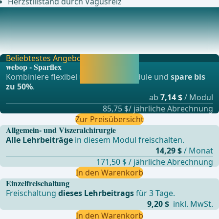
Herzstillstand durch Vagusreiz
Postoperative Komplikationen
Blutungen in der postoperativen PhaseHautemphysem
(bis hin zum Mediastinalemphysem mit Verlegung de
Beliebtestes Angebot
Jetzt freischalten
webop - Sparflex
und direkt weiter
Kombiniere flexibel unsere Lernmodule und
spare bis
lernen.
zu 50%
.
ab
7,14 $
/ Modul
85,75 $/ jährliche Abrechnung
Zur Preisübersicht
Allgemein- und Viszeralchirurgie
Alle Lehrbeiträge
in diesem Modul freischalten.
14,29 $
/ Monat
171,50 $ / jährliche Abrechnung
In den Warenkorb
Einzelfreischaltung
Freischaltung
dieses Lehrbeitrags
für 3 Tage.
9,20 $
inkl. MwSt.
In den Warenkorb