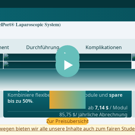
GelPort® Laparoscopic System)
ment
Durchführung
Komplikationen
Beliebtestes Angebot
nsplationschirurgie, Gefässchirurgie und Thor
webop - Sparflex
Jetzt freischalten
Kombiniere flexibel unsere Lernmodule und
spare
und direkt weiter
bis zu 50%
.
lernen.
ab
7,14 $
/ Modul
85,75 $/ jährliche Abrechnung
Zur Preisübersicht
egen bieten wir alle unsere Inhalte auch zum fairen Stude