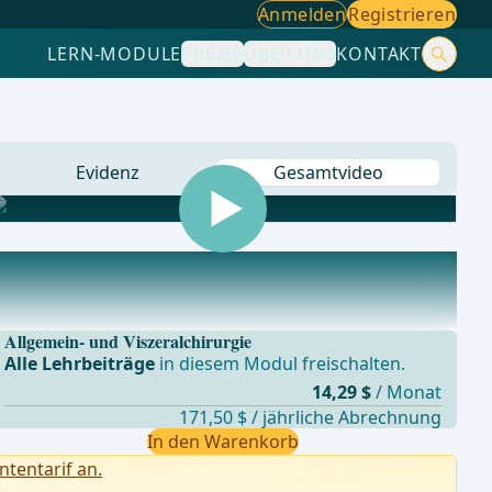
Anmelden
Registrieren
LERN-MODULE
PREISE
ÜBER UNS
KONTAKT
Evidenz
Gesamtvideo
Allgemein- und Viszeralchirurgie
Alle Lehrbeiträge
in diesem Modul freischalten.
14,29 $
/ Monat
171,50 $ / jährliche Abrechnung
In den Warenkorb
ntentarif an.