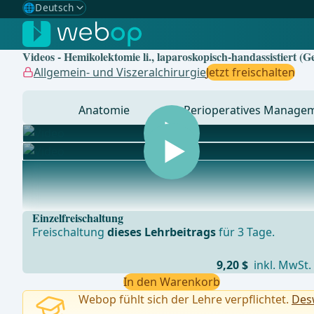
🌐
Deutsch
Gewählte Sprache: Deutsch
🇩🇪
Deutsch
✓
Videos - Hemikolektomie li., laparoskopisch-handassistiert (
🇬🇧
English
Allgemein- und Viszeralchirurgie
Jetzt freischalten
🇪🇸
Spanisch
Anatomie
Perioperatives Manage
🇧🇷
Brasilianisch
... - Operationen aus der Allgemein-, Viszeral- und Tra
Einzelfreischaltung
Freischaltung
dieses Lehrbeitrags
für 3 Tage.
9,20 $
inkl. MwSt.
In den Warenkorb
Webop fühlt sich der Lehre verpflichtet.
Desw