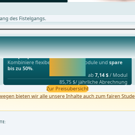
lang des Fistelgangs.
Beliebtestes Angebot
fnung präpariert. Entlang der Fistel wird nu
webop - Sparflex
Jetzt freischalten
Kombiniere flexibel unsere Lernmodule und
spare
und direkt weiter
bis zu 50%
.
lernen.
ab
7,14 $
/ Modul
85,75 $/ jährliche Abrechnung
Zur Preisübersicht
egen bieten wir alle unsere Inhalte auch zum fairen Stude
TE: