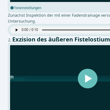
Toneinstellungen
Zunächst Inspektion der mit einer Fadendrainage versorg
Untersuchung.
Exzision des äußeren Fistelostium