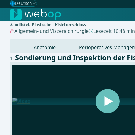
🌐
Deutsch
Gewählte Sprache: Deutsch
🇩🇪
Deutsch
✓
Analfistel, Plastischer Fistelverschluss
🇬🇧
English
Allgemein- und Viszeralchirurgie
Lesezeit 10:48 min
🇪🇸
Spanisch
Anatomie
Perioperatives Manage
🇧🇷
Brasilianisch
Sondierung und Inspektion der Fis