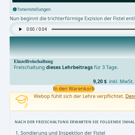
Toneinstellungen
Nun beginnt die trichterförmige Exzision der Fistel ent
Exzision des inneren Fistelostiums
Der Analsperrer wird eingesetzt und die innere Fistelöf
Einzelfreischaltung
Freischaltung
dieses Lehrbeitrags
für 3 Tage.
9,20 $
inkl. MwSt.
In den Warenkorb
Webop fühlt sich der Lehre verpflichtet.
Desw
NACH DER FREISCHALTUNG ERWARTEN SIE FOLGENDE INHAL
Sondierung und Inspektion der Fistel