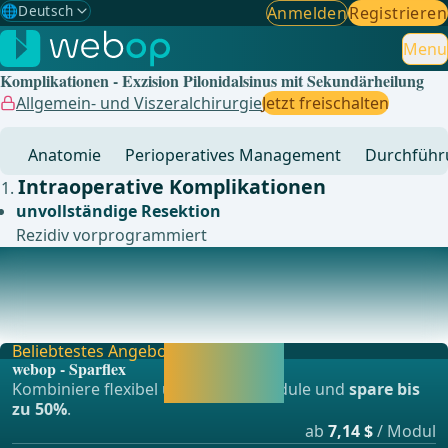
🌐
Deutsch
Anmelden
Registrieren
Gewählte Sprache: Deutsch
🇩🇪
Deutsch
Menu
✓
Komplikationen - Exzision Pilonidalsinus mit Sekundärheilung
🇬🇧
English
Allgemein- und Viszeralchirurgie
Jetzt freischalten
🇪🇸
Spanisch
Anatomie
Perioperatives Management
Durchführ
🇧🇷
Brasilianisch
Intraoperative Komplikationen
unvollständige Resektion
Rezidiv vorprogrammiert
Postoperative Komplikationen und deren Vermeidung
Blutung/Hämatom →subtile BlutstillungRezidiv → Der
Sinus pilonidalis ist eine Erkrankung, die zum W
Beliebtestes Angebot
Jetzt freischalten
webop - Sparflex
und direkt weiter
Kombiniere flexibel unsere Lernmodule und
spare bis
lernen.
zu 50%
.
ab
7,14 $
/ Modul