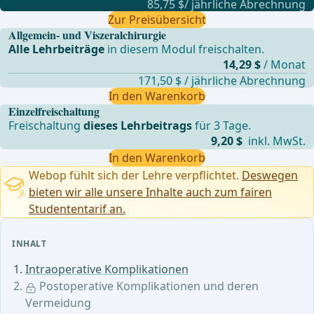
85,75 $/ jährliche Abrechnung
Zur Preisübersicht
Allgemein- und Viszeralchirurgie
Alle Lehrbeiträge
in diesem Modul freischalten.
14,29 $
/ Monat
171,50 $ / jährliche Abrechnung
In den Warenkorb
Einzelfreischaltung
Freischaltung
dieses Lehrbeitrags
für 3 Tage.
9,20 $
inkl. MwSt.
In den Warenkorb
Webop fühlt sich der Lehre verpflichtet.
Deswegen
bieten wir alle unsere Inhalte auch zum fairen
Studententarif an.
INHALT
Intraoperative Komplikationen
Postoperative Komplikationen und deren
Vermeidung