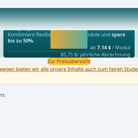
Beliebtestes Angebot
Fällen auch Lokalanästhesie ... - Operationen
webop - Sparflex
Jetzt freischalten
Kombiniere flexibel unsere Lernmodule und
spare
und direkt weiter
bis zu 50%
.
lernen.
ab
7,14 $
/ Modul
85,75 $/ jährliche Abrechnung
Zur Preisübersicht
egen bieten wir alle unsere Inhalte auch zum fairen Stude
TE: