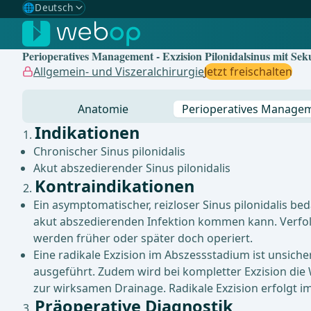
🌐
Deutsch
Gewählte Sprache: Deutsch
🇩🇪
Deutsch
✓
Perioperatives Management - Exzision Pilonidalsinus mit Se
🇬🇧
English
Allgemein- und Viszeralchirurgie
Jetzt freischalten
🇪🇸
Spanisch
Anatomie
Perioperatives Manage
🇧🇷
Brasilianisch
Indikationen
Chronischer Sinus pilonidalis
Akut abszedierender Sinus pilonidalis
Kontraindikationen
Ein asymptomatischer, reizloser Sinus pilonidalis be
akut abszedierenden Infektion kommen kann. Verfol
werden früher oder später doch operiert.
Eine radikale Exzision im Abszessstadium ist unsiche
ausgeführt. Zudem wird bei kompletter Exzision die
zur wirksamen Drainage. Radikale Exzision erfolgt i
Präoperative Diagnostik