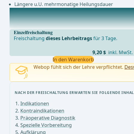
Längere u.U. mehrmonatige Heilungsdauer
Anästhesie
Intubationsnarkose oder Spinalanästhesiein speziellen 
Einzelfreischaltung
Freischaltung
dieses Lehrbeitrags
für 3 Tage.
9,20 $
inkl. MwSt.
In den Warenkorb
Webop fühlt sich der Lehre verpflichtet.
Desw
NACH DER FREISCHALTUNG ERWARTEN SIE FOLGENDE INHAL
Indikationen
Kontraindikationen
Präoperative Diagnostik
Spezielle Vorbereitung
Aufklärung