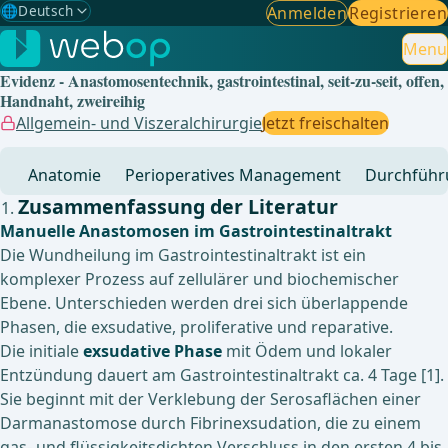
🌐
Deutsch
Anmelden
Registrieren
Gewählte Sprache: Deutsch
🇩🇪
Deutsch
Menu
✓
Evidenz - Anastomosentechnik, gastrointestinal, seit-zu-seit, offen,
🇬🇧
English
Handnaht, zweireihig
Allgemein- und Viszeralchirurgie
Jetzt freischalten
🇪🇸
Spanisch
Anatomie
Perioperatives Management
Durchführ
🇧🇷
Brasilianisch
Zusammenfassung der Literatur
Manuelle Anastomosen im Gastrointestinaltrakt
Die Wundheilung im Gastrointestinaltrakt ist ein
komplexer Prozess auf zellulärer und biochemischer
Ebene. Unterschieden werden drei sich überlappende
Phasen, die exsudative, proliferative und reparative.
Die initiale
exsudative Phase
mit Ödem und lokaler
Entzündung dauert am Gastrointestinaltrakt ca. 4 Tage [1].
Sie beginnt mit der Verklebung der Serosaflächen einer
Darmanastomose durch Fibrinexsudation, die zu einem
gas- und flüssigkeitsdichten Verschluss in den ersten 4 bis