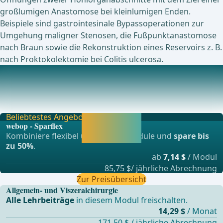
großlumigen Anastomose bei kleinlumigen Enden.
Beispiele sind gastrointesinale Bypassoperationen zur
Umgehung maligner Stenosen, die Fußpunktanastomose
nach Braun sowie die Rekonstruktion eines Reservoirs z. B.
nach Proktokolektomie bei Colitis ulcerosa.
Aktuell laufende Studien zu diesem Thema
Rct in croHn's Disease: Comparing mANual (End to End
and Kono-s) Versus stapleD Side TO Side Ileoco
Beliebtestes Angebot
Jetzt freischalten
webop - Sparflex
und direkt weiter
Kombiniere flexibel unsere Lernmodule und
spare bis
lernen.
zu 50%
.
ab
7,14 $
/ Modul
85,75 $/ jährliche Abrechnung
Zur Preisübersicht
Allgemein- und Viszeralchirurgie
Alle Lehrbeiträge
in diesem Modul freischalten.
14,29 $
/ Monat
171,50 $ / jährliche Abrechnung