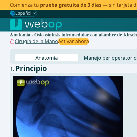
Comienza tu
prueba gratuita de 3 días
— sin tarjeta d
🌐
Español
Gewählte Sprache: Español
🇩🇪
Alemán
Anatomía - Osteosíntesis intramedular con alambre de Kirsch
🇬🇧
Inglés
Cirugía de la Mano
Activar ahora
🇪🇸
Español
✓
Anatomía
Manejo perioperatorio
🇧🇷
Brasileño
Principio