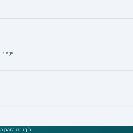
hirurgie
a para cirugía.