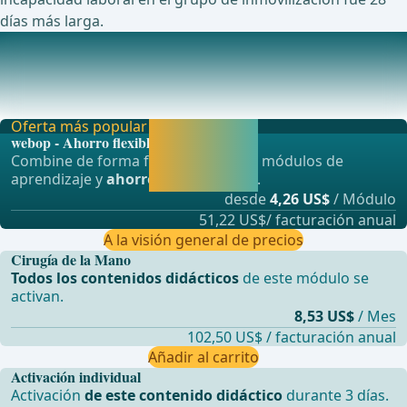
días más larga.
Estudios actualmente en curso sobre este tema
Fijaci&#xF3;n intramedular enterrada con alambre K
comparada con fijaci&#xF3;n con placa y tornillo
Oferta más popular
Activar ahora y
webop - Ahorro flexible
seguir
Combine de forma flexible nuestros módulos de
aprendiendo
aprendizaje y
ahorre hasta un 50%
.
directamente.
desde
4,26 US$
/ Módulo
51,22 US$/ facturación anual
A la visión general de precios
Cirugía de la Mano
Todos los contenidos didácticos
de este módulo se
activan.
8,53 US$
/ Mes
102,50 US$ / facturación anual
Añadir al carrito
Activación individual
Activación
de este contenido didáctico
durante 3 días.