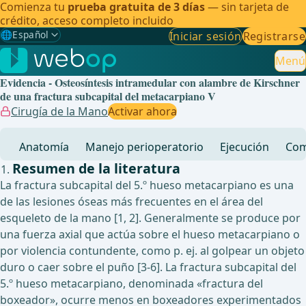
Comienza tu
prueba gratuita de 3 días
— sin tarjeta de
crédito, acceso completo incluido
🌐
Español
Iniciar sesión
Registrarse
Gewählte Sprache: Español
🇩🇪
Alemán
Menú
Evidencia - Osteosíntesis intramedular con alambre de Kirschner
🇬🇧
Inglés
de una fractura subcapital del metacarpiano V
Cirugía de la Mano
Activar ahora
🇪🇸
Español
✓
Anatomía
Manejo perioperatorio
Ejecución
Com
🇧🇷
Brasileño
Resumen de la literatura
La fractura subcapital del 5.º hueso metacarpiano es una
de las lesiones óseas más frecuentes en el área del
esqueleto de la mano [1, 2]. Generalmente se produce por
una fuerza axial que actúa sobre el hueso metacarpiano o
por violencia contundente, como p. ej. al golpear un objeto
duro o caer sobre el puño [3-6]. La fractura subcapital del
5.º hueso metacarpiano, denominada «fractura del
boxeador», ocurre menos en boxeadores experimentados