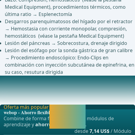
Medical Equipment), procedimientos térmicos, como
última ratio → Esplenectomía
Desgarros parenquimatosos del hígado por el retractor
→ Hemostasia con corriente monopolar, compresión,
hemostáticos (véase la pestaña Medical Equipment)
Lesión del páncreas → Sobrecostura, drenaje dirigido
Lesión del esófago por la sonda gástrica de gran calibre
→ Procedimiento endoscópico: Endo-Clips en
combinación con inyección subcutánea de epinefrina, en
su caso, resutura dirigida
Complicaciones postoperatorias
Las complicaciones más frecuentes en la gastrectomía en
manga son fístulas de la línea de grapas, (
Oferta más popular
Activar ahora y
webop - Ahorro flexible
seguir
Combine de forma flexible nuestros módulos de
aprendiendo
aprendizaje y
ahorre hasta un 50%
.
directamente.
desde
7,14 US$
/ Módulo