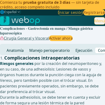
Comienza tu
prueba gratuita de 3 días
— sin tarjeta de
crédito, acceso completo incluido
🌐
Español
Iniciar sesión
Registrarse
Gewählte Sprache: Español
🇩🇪
Alemán
Menú
Complicaciones - Gastrectomía en manga / Manga gástrica
🇬🇧
Inglés
laparoscópica
Cirugía General y Visceral
Activar ahora
🇪🇸
Español
✓
Anatomía
Manejo perioperatorio
Ejecución
Com
🇧🇷
Brasileño
Complicaciones intraoperatorias
Riesgos generales
por la creación del neumoperitoneo y,
en su caso, de una adhesiolisis: Lesiones de vasos y
órganos huecos durante la punción ciega con la aguja de
Veress, pero también posible con el trócar visual. En
pacientes previamente operados, sin embargo, se debe
dar preferencia al trócar visual.
Durante la adhesiolisis, se debe tener en cuenta y excluir
de forma segura una lesión térmica de la pared