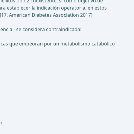
llitus tipo 2 coexistente, si como objetivo de
a establecer la indicación operatoria, en estos
[17, American Diabetes Association 2017].
dencia - se considera contraindicada:
nicas que empeoran por un metabolismo catabólico
n: