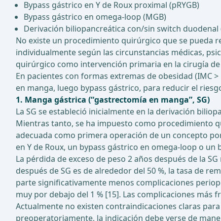
Bypass gástrico en Y de Roux proximal (pRYGB)
Bypass gástrico en omega-loop (MGB)
Derivación biliopancreática con/sin switch duodenal
No existe un procedimiento quirúrgico que se pueda r
individualmente según las circunstancias médicas, psico
quirúrgico como intervención primaria en la cirugía de
En pacientes con formas extremas de obesidad (IMC > 5
en manga, luego bypass gástrico, para reducir el riesg
1. Manga gástrica (“gastrectomía en manga”, SG)
La SG se estableció inicialmente en la derivación biliop
Mientras tanto, se ha impuesto como procedimiento qu
adecuada como primera operación de un concepto por e
en Y de Roux, un bypass gástrico en omega-loop o un by
La pérdida de exceso de peso 2 años después de la SG 
después de SG es de alrededor del 50 %, la tasa de remi
parte significativamente menos complicaciones periopera
muy por debajo del 1 % [15]. Las complicaciones más fr
Actualmente no existen contraindicaciones claras para 
preoperatoriamente, la indicación debe verse de manera