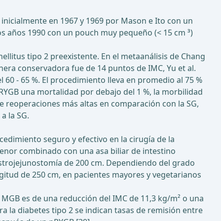
 inicialmente en 1967 y 1969 por Mason e Ito con un
los años 1990 con un pouch muy pequeño (< 15 cm ³)
litus tipo 2 preexistente. En el metaanálisis de Chang
era conservadora fue de 14 puntos de IMC, Yu et al.
 60 - 65 %. El procedimiento lleva en promedio al 75 %
l pRYGB una mortalidad por debajo del 1 %, la morbilidad
 de reoperaciones más altas en comparación con la SG,
a la SG.
edimiento seguro y efectivo en la cirugía de la
menor combinado con una asa biliar de intestino
 gastrojejunostomía de 200 cm. Dependiendo del grado
ngitud de 250 cm, en pacientes mayores y vegetarianos
del MGB es de una reducción del IMC de 11,3 kg/m² o una
a la diabetes tipo 2 se indican tasas de remisión entre