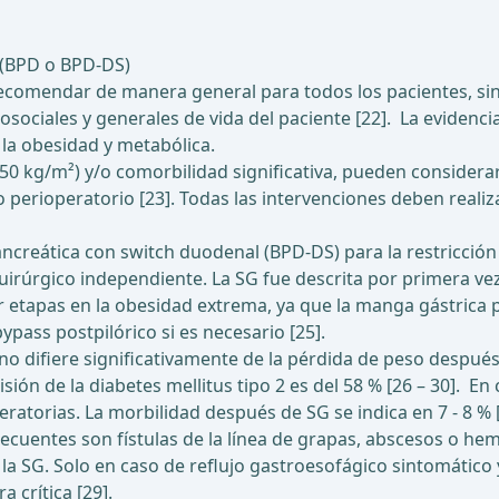
 (BPD o BPD-DS)
ecomendar de manera general para todos los pacientes, sin
sociales y generales de vida del paciente [22]. La evidenci
 la obesidad y metabólica.
0 kg/m²) y/o comorbilidad significativa, pueden considerar
o perioperatorio [23]. Todas las intervenciones deben realiz
ancreática con switch duodenal (BPD-DS) para la restricción 
irúrgico independiente. La SG fue descrita por primera ve
tapas en la obesidad extrema, ya que la manga gástrica p
pass postpilórico si es necesario [25].
no difiere significativamente de la pérdida de peso despué
sión de la diabetes mellitus tipo 2 es del 58 % [26 – 30]. E
torias. La morbilidad después de SG se indica en 7 - 8 % [15
ecuentes son fístulas de la línea de grapas, abscesos o he
la SG. Solo en caso de reflujo gastroesofágico sintomático
 crítica [29].