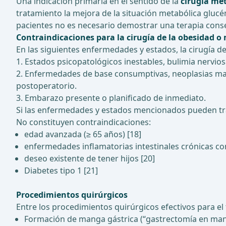
Una indicación primaria en el sentido de la
cirugía me
tratamiento la mejora de la situación metabólica glucé
pacientes no es necesario demostrar una terapia conser
Contraindicaciones para la cirugía de la obesidad o
En las siguientes enfermedades y estados, la cirugía de 
1. Estados psicopatológicos inestables, bulimia nervio
2. Enfermedades de base consumptivas, neoplasias ma
postoperatorio.
3. Embarazo presente o planificado de inmediato.
Si las enfermedades y estados mencionados pueden trat
No constituyen contraindicaciones:
edad avanzada (≥ 65 años) [18]
enfermedades inflamatorias intestinales crónicas co
deseo existente de tener hijos [20]
Diabetes tipo 1 [21]
Procedimientos quirúrgicos
Entre los procedimientos quirúrgicos efectivos para el
Formación de manga gástrica (“gastrectomía en man