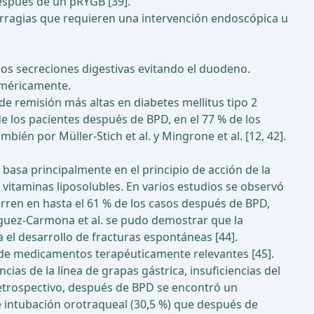
después de un pRYGB [39].
rragias que requieren una intervención endoscópica u
 los secreciones digestivas evitando el duodeno.
uméricamente.
de remisión más altas en diabetes mellitus tipo 2
de los pacientes después de BPD, en el 77 % de los
ién por Müller-Stich et al. y Mingrone et al. [12, 42].
 basa principalmente en el principio de acción de la
vitaminas liposolubles. En varios estudios se observó
curren en hasta el 61 % de los casos después de BPD,
odriguez-Carmona et al. se pudo demostrar que la
el desarrollo de fracturas espontáneas [44].
 de medicamentos terapéuticamente relevantes [45].
cias de la línea de grapas gástrica, insuficiencias del
retrospectivo, después de BPD se encontró un
e intubación orotraqueal (30,5 %) que después de