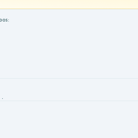
DOS:
a
.
a