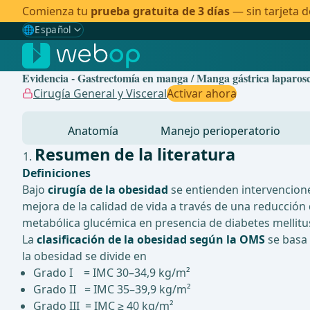
Comienza tu
prueba gratuita de 3 días
— sin tarjeta d
🌐
Español
Gewählte Sprache: Español
🇩🇪
Alemán
Evidencia - Gastrectomía en manga / Manga gástrica laparos
🇬🇧
Inglés
Cirugía General y Visceral
Activar ahora
🇪🇸
Español
✓
Anatomía
Manejo perioperatorio
🇧🇷
Brasileño
Resumen de la literatura
Definiciones
Bajo
cirugía de la obesidad
se entienden intervencione
mejora de la calidad de vida a través de una reducción 
metabólica glucémica en presencia de diabetes mellitus
La
clasificación de la obesidad según la OMS
se basa 
la obesidad se divide en
Grado I = IMC 30–34,9 kg/m²
Grado II = IMC 35–39,9 kg/m²
Grado III = IMC ≥ 40 kg/m²