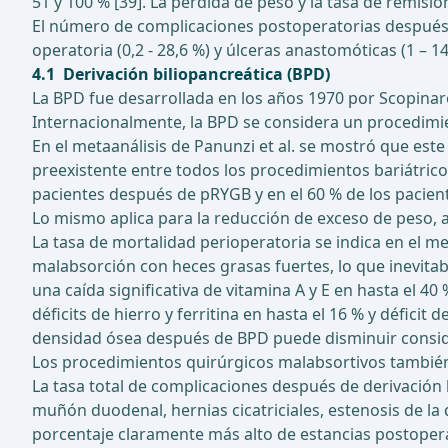
51 y 100 % [39]. La pérdida de peso y la tasa de remi
El número de complicaciones postoperatorias después
operatoria (0,2 - 28,6 %) y úlceras anastomóticas (1 – 14
4.1 Derivación biliopancreática (BPD)
La BPD fue desarrollada en los años 1970 por Scopinaro 
Internacionalmente, la BPD se considera un procedim
En el metaanálisis de Panunzi et al. se mostró que est
preexistente entre todos los procedimientos bariátricos
pacientes después de pRYGB y en el 60 % de los paciente
Lo mismo aplica para la reducción de exceso de peso, a
La tasa de mortalidad perioperatoria se indica en el me
malabsorción con heces grasas fuertes, lo que inevitab
una caída significativa de vitamina A y E en hasta el 4
déficits de hierro y ferritina en hasta el 16 % y défici
densidad ósea después de BPD puede disminuir consider
Los procedimientos quirúrgicos malabsortivos también 
La tasa total de complicaciones después de derivación bi
muñón duodenal, hernias cicatriciales, estenosis de l
porcentaje claramente más alto de estancias postopera