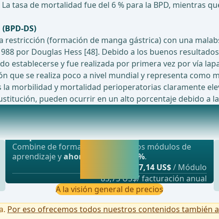
 La tasa de mortalidad fue del 6 % para la BPD, mientras q
l (BPD-DS)
restricción (formación de manga gástrica) con una malabso
988 por Douglas Hess [48]. Debido a los buenos resultados 
pudo establecerse y fue realizada por primera vez por vía la
n que se realiza poco a nivel mundial y representa como m
s la morbilidad y mortalidad perioperatorias claramente el
stitución, pueden ocurrir en un alto porcentaje debido a la
Oferta más popular
a gastrectomía en manga sobre los síntomas p
webop - Ahorro flexible
Activar ahora y
Combine de forma flexible nuestros módulos de
seguir
aprendizaje y
ahorre hasta un 50%
.
aprendiendo
desde
7,14 US$
/ Módulo
directamente.
85,75 US$/ facturación anual
A la visión general de precios
a.
Por eso ofrecemos todos nuestros contenidos también a u