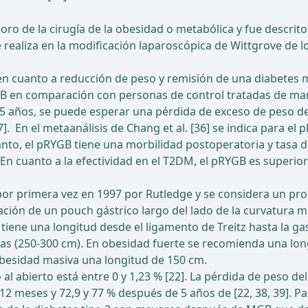
o de la cirugía de la obesidad o metabólica y fue descrito
realiza en la modificación laparoscópica de Wittgrove de 
n cuanto a reducción de peso y remisión de una diabetes mel
GB en comparación con personas de control tratadas de man
5 años, se puede esperar una pérdida de exceso de peso del
7]. En el metaanálisis de Chang et al. [36] se indica para e
 tanto, el pRYGB tiene una morbilidad postoperatoria y tasa
En cuanto a la efectividad en el T2DM, el pRYGB es superior 
por primera vez en 1997 por Rutledge y se considera un proc
ación de un pouch gástrico largo del lado de la curvatura 
, tiene una longitud desde el ligamento de Treitz hasta la
gas (250-300 cm). En obesidad fuerte se recomienda una lo
 obesidad masiva una longitud de 150 cm.
al abierto está entre 0 y 1,23 % [22]. La pérdida de peso 
 meses y 72,9 y 77 % después de 5 años de [22, 38, 39]. Par