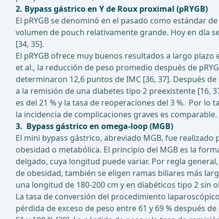
2. Bypass gástrico en Y de Roux proximal (pRYGB)
El pRYGB se denominó en el pasado como estándar de or
volumen de pouch relativamente grande. Hoy en día se 
[34, 35].
El pRYGB ofrece muy buenos resultados a largo plazo e
et al., la reducción de peso promedio después de pRY
determinaron 12,6 puntos de IMC [36, 37]. Después de 
a la remisión de una diabetes tipo 2 preexistente [16, 3
es del 21 % y la tasa de reoperaciones del 3 %. Por lo
la incidencia de complicaciones graves es comparable. 
3. Bypass gástrico en omega-loop (MGB)
El mini bypass gástrico, abreviado MGB, fue realizado 
obesidad o metabólica. El principio del MGB es la form
delgado, cuya longitud puede variar. Por regla general
de obesidad, también se eligen ramas biliares más lar
una longitud de 180-200 cm y en diabéticos tipo 2 sin
La tasa de conversión del procedimiento laparoscópico 
pérdida de exceso de peso entre 61 y 69 % después de 12