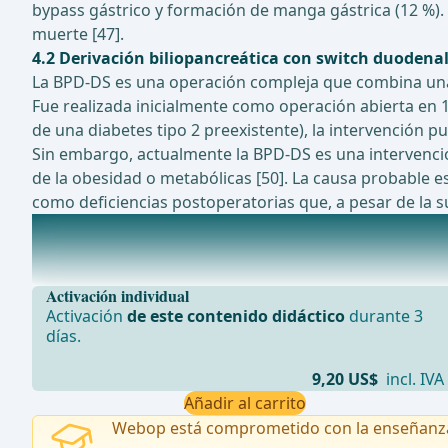
bypass gástrico y formación de manga gástrica (12 %).
muerte [47].
4.2 Derivación biliopancreática con switch duodena
La BPD-DS es una operación compleja que combina una 
Fue realizada inicialmente como operación abierta en 1
de una diabetes tipo 2 preexistente), la intervención 
Sin embargo, actualmente la BPD-DS es una intervenció
de la obesidad o metabólicas [50]. La causa probable e
como deficiencias postoperatorias que, a pesar de la su
Estudios en curso actualmente sobre este tema
El efecto de la disección rutinaria de los pilares en l
Activación individual
Activación
de este contenido didáctico
durante 3
días.
9,20 US$
incl. IVA
Añadir al carrito
Webop está comprometido con la enseñanz