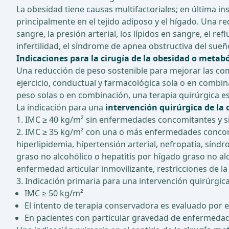
La obesidad tiene causas multifactoriales; en última i
principalmente en el tejido adiposo y el hígado. Una re
sangre, la presión arterial, los lípidos en sangre, el ref
infertilidad, el síndrome de apnea obstructiva del sue
Indicaciones para la cirugía de la obesidad o metabó
Una reducción de peso sostenible para mejorar las como
ejercicio, conductual y farmacológica sola o en combi
peso solas o en combinación, una terapia quirúrgica es
La indicación para una
intervención quirúrgica de la
1. IMC ≥ 40 kg/m² sin enfermedades concomitantes y si
2. IMC ≥ 35 kg/m² con una o más enfermedades concomit
hiperlipidemia, hipertensión arterial, nefropatía, sín
graso no alcohólico o hepatitis por hígado graso no al
enfermedad articular inmovilizante, restricciones de la 
3. Indicación primaria para una intervención quirúrgic
IMC ≥ 50 kg/m²
El intento de terapia conservadora es evaluado por e
En pacientes con particular gravedad de enfermedad