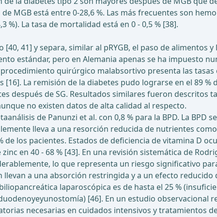
sión de la diabetes tipo 2 son mayores después de MGB que 
 de MGB está entre 0-28,6 %. Las más frecuentes son hemo
,3 %). La tasa de mortalidad está en 0 - 0,5 % [38].
[40, 41] y separa, similar al pRYGB, el paso de alimentos y
iento estándar, pero en Alemania apenas se ha impuesto n
e procedimiento quirúrgico malabsortivo presenta las tasas 
 [16]. La remisión de la diabetes pudo lograrse en el 89 % 
s después de SG. Resultados similares fueron descritos tamb
unque no existen datos de alta calidad al respecto.
taanálisis de Panunzi et al. con 0,8 % para la BPD. La BPD se
lemente lleva a una resorción reducida de nutrientes como 
0 % de los pacientes. Estados de deficiencia de vitamina D o
t de zinc en 40 - 68 % [43]. En una revisión sistemática de R
ablemente, lo que representa un riesgo significativo para 
llevan a una absorción restringida y a un efecto reducido
liopancreática laparoscópica es de hasta el 25 % (insuficien
a duodenoyeyunostomía) [46]. En un estudio observacional 
torias necesarias en cuidados intensivos y tratamientos d