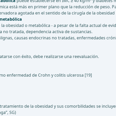
tabólica
puede establecerse en IMC ≥ 40 kg/m² y diabetes me
mica está más en primer plano que la reducción de peso. Par
vadora agotada en el sentido de la cirugía de la obesidad 
 metabólica
la obesidad o metabólica - a pesar de la falta actual de evi
sa no tratada, dependencia activa de sustancias.
lignas, causas endocrinas no tratadas, enfermedades cró
arse con éxito, debe realizarse una reevaluación.
mo enfermedad de Crohn y colitis ulcerosa [19]
 tratamiento de la obesidad y sus comorbilidades se incluye
ga”, SG)