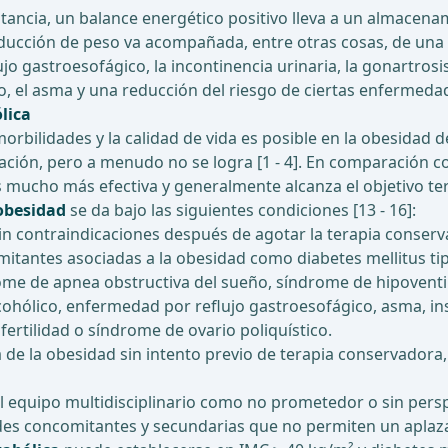
nstancia, un balance energético positivo lleva a un almacen
ducción de peso va acompañada, entre otras cosas, de una me
lujo gastroesofágico, la incontinencia urinaria, la gonartrosis
ño, el asma y una reducción del riesgo de ciertas enfermed
lica
rbilidades y la calidad de vida es posible en la obesidad d
nación, pero a menudo no se logra [1 - 4]. En comparación 
 mucho más efectiva y generalmente alcanza el objetivo ter
 obesidad
se da bajo las siguientes condiciones [13 - 16]:
n contraindicaciones después de agotar la terapia conserv
antes asociadas a la obesidad como diabetes mellitus tipo
drome de apnea obstructiva del sueño, síndrome de hipovent
cohólico, enfermedad por reflujo gastroesofágico, asma, ins
fertilidad o síndrome de ovario poliquístico.
a de la obesidad sin intento previo de terapia conservadora,
l equipo multidisciplinario como no prometedor o sin persp
es concomitantes y secundarias que no permiten un aplaza