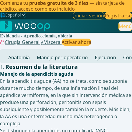
Comienza tu
prueba gratuita de 3 días
— sin tarjeta de
crédito, acceso completo incluido
🌐
Español
Iniciar sesión
Registrarse
Gewählte Sprache: Español
🇩🇪
Alemán
Menú
Evidencia - Apendicectomía, abierta
🇬🇧
Inglés
Cirugía General y Visceral
Activar ahora
🇪🇸
Español
✓
Anatomía
Manejo perioperatorio
Ejecución
Com
🇧🇷
Brasileño
Resumen de la literatura
Manejo de la apendicitis aguda
En la apendicitis aguda (AA) no se trata, como se suponía
durante mucho tiempo, de una inflamación lineal del
apéndice vermiforme, en la que sin intervención médica se
produce una perforación, peritonitis con sepsis
subsiguiente y posiblemente también la muerte. Más bien,
la AA es una enfermedad mucho más heterogénea o
compleja.
Se distinguen la apendicitis no complicada (ANC;