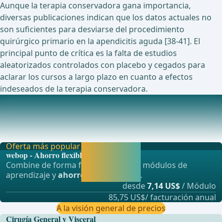
Aunque la terapia conservadora gana importancia,
diversas publicaciones indican que los datos actuales no
son suficientes para desviarse del procedimiento
quirúrgico primario en la apendicitis aguda [38-41]. El
principal punto de crítica es la falta de estudios
aleatorizados controlados con placebo y cegados para
aclarar los cursos a largo plazo en cuanto a efectos
indeseados de la terapia conservadora.
Estudios en curso actualmente sobre este tema
La identificación de la estrategia de tratamiento óptima
para la apendicitis compleja en la poblaci
Oferta más popular
Activar ahora y
webop - Ahorro flexible
seguir
Combine de forma flexible nuestros módulos de
aprendiendo
aprendizaje y
ahorre hasta un 50%
.
directamente.
desde
7,14 US$
/ Módulo
85,75 US$/ facturación anual
A la visión general de precios
Cirugía General y Visceral