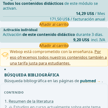
Todos los contenidos didácticos
de este módulo se
activan.
14,29 US$
/ Mes
171,50 US$ / facturación anual
Añadir al carrito
Activación individual
Activación
de este contenido didáctico
durante 3 días.
9,20 US$
incl. IVA
Añadir al carrito
Webop está comprometido con la enseñanza.
Por
eso ofrecemos todos nuestros contenidos también a
una tarifa justa para estudiantes.
BÚSQUEDA BIBLIOGRÁFICA
Búsqueda bibliográfica en las páginas de
pubmed
.
CONTENIDO
Resumen de la literatura
Estudios en curso actualmente sobre este tema