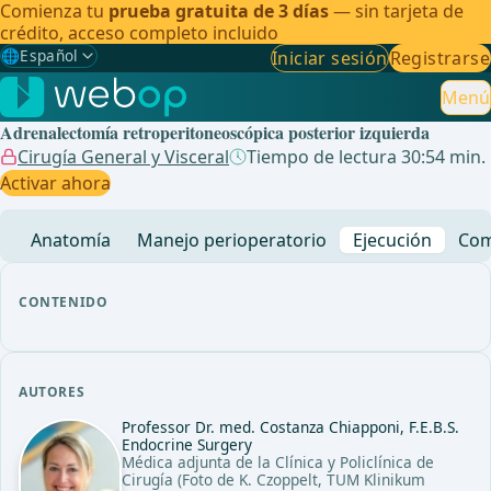
Comienza tu
prueba gratuita de 3 días
— sin tarjeta de
crédito, acceso completo incluido
🌐
Español
Iniciar sesión
Registrarse
Gewählte Sprache: Español
🇩🇪
Alemán
Menú
Adrenalectomía retroperitoneoscópica posterior izquierda
🇬🇧
Inglés
Cirugía General y Visceral
Tiempo de lectura 30:54 min.
Activar ahora
🇪🇸
Español
✓
Anatomía
Manejo perioperatorio
Ejecución
Com
🇧🇷
Brasileño
CONTENIDO
AUTORES
Professor Dr. med. Costanza Chiapponi, F.E.B.S.
Endocrine Surgery
Médica adjunta de la Clínica y Policlínica de
Cirugía (Foto de K. Czoppelt, TUM Klinikum