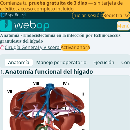
Comienza tu
prueba gratuita de 3 días
— sin tarjeta de
crédito, acceso completo incluido
🌐
Español
Iniciar sesión
Registrarse
Gewählte Sprache: Español
🇩🇪
Alemán
Menú
Anatomía - Endocistectomía en la infección por Echinococcus
🇬🇧
Inglés
granulosus del hígado
Cirugía General y Visceral
Activar ahora
🇪🇸
Español
✓
Anatomía
Manejo perioperatorio
Ejecución
Com
🇧🇷
Brasileño
Anatomía funcional del hígado