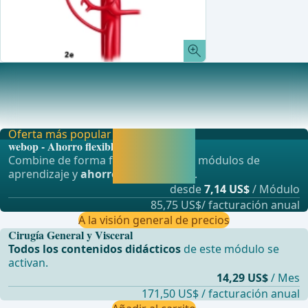
Vías biliares
La porci&#xF3;n extrahep&#xE1;tica del&#xA0;ductus
hepaticus sinister&#xA0;mide aproximadamente 3-5
Oferta más popular
Activar ahora y
webop - Ahorro flexible
seguir
Combine de forma flexible nuestros módulos de
aprendiendo
aprendizaje y
ahorre hasta un 50%
.
directamente.
desde
7,14 US$
/ Módulo
85,75 US$/ facturación anual
A la visión general de precios
Cirugía General y Visceral
Todos los contenidos didácticos
de este módulo se
activan.
14,29 US$
/ Mes
171,50 US$ / facturación anual